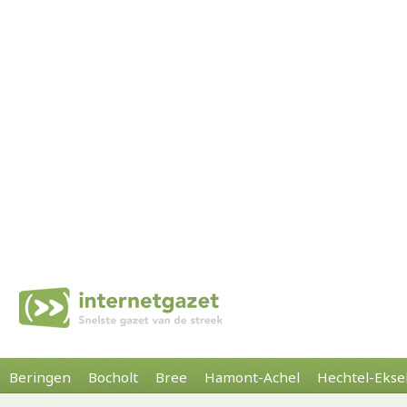
Beringen
Bocholt
Bree
Hamont-Achel
Hechtel-Ekse