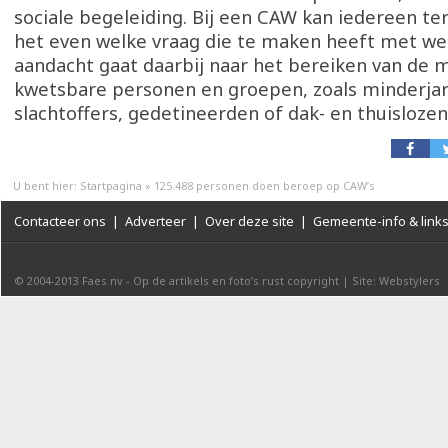
sociale begeleiding. Bij een CAW kan iedereen t
het even welke vraag die te maken heeft met wel
aandacht gaat daarbij naar het bereiken van de 
kwetsbare personen en groepen, zoals minderjar
slachtoffers, gedetineerden of dak- en thuislozen
U bent hier:
Startpagina
»
125.488 personen doen beroep op CAW’s
Contacteer ons
|
Adverteer
|
Over deze site
|
Gemeente-info & link
© 2004-2013
Faes nv
-
Op de artikels en foto’s rust copyright
|
Site: Webstylers