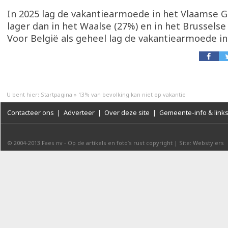
In 2025 lag de vakantiearmoede in het Vlaamse 
lager dan in het Waalse (27%) en in het Brusselse
Voor België als geheel lag de vakantiearmoede in
U bent hier:
Startpagina
»
13% van bevolking kan niet op vakantie
Contacteer ons
|
Adverteer
|
Over deze site
|
Gemeente-info & link
© 2004-2013
Faes nv
-
Op de artikels en foto’s rust copyright
|
Site: Webstylers