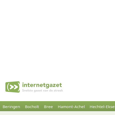
Beringen
Bocholt
Bree
Hamont-Achel
Hechtel-Ekse