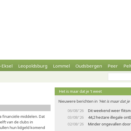
-Eksel
Leopoldsburg
Lommel
Oudsbergen
Peer
Pel
Het is maar dat je 't weet
Nieuwere berichten in
'Het is maar dat je 
06/08/'26
Dit weekend weer flits
a financiële middelen. Dat
03/08/'26
44,2 hectare illegale on
elft van de clubs in
02/08/'26
Minder ongevallen door 
zullen hun lidgeld komend