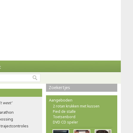
t
Zoekertjes
Aangeboden
't weet'
2 rotan krukken met kussen
Pied de stalle
marathon
Toetsenbord
tbossing
DVD CD speler
trajectcontroles