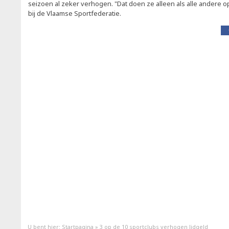
seizoen al zeker verhogen. "Dat doen ze alleen als alle andere opti
bij de Vlaamse Sportfederatie.
U bent hier:
Startpagina
»
3 op de 10 sportclubs verhogen lidgeld