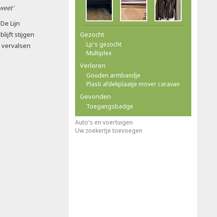
 weet'
De Lijn
ijft stijgen
Gezocht
Lp's gezocht
 vervalsen
Multiplex
Verloren
Gouden armbandje
Plasti afdekplaatje mover caravan
Gevonden
Toegangsbadge
Auto's en voertuigen
Uw zoekertje toevoegen