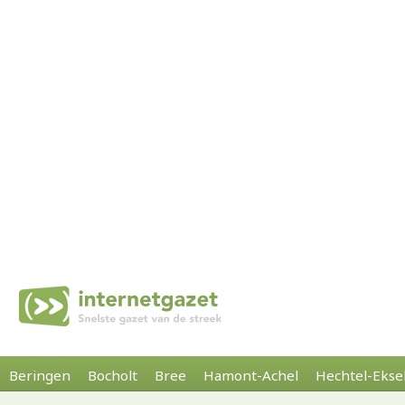
Beringen
Bocholt
Bree
Hamont-Achel
Hechtel-Ekse