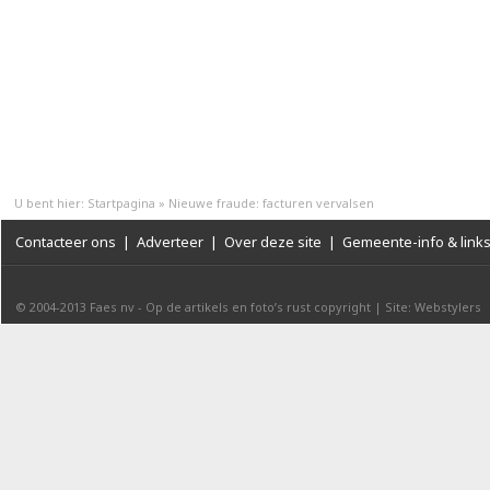
U bent hier:
Startpagina
»
Nieuwe fraude: facturen vervalsen
Contacteer ons
|
Adverteer
|
Over deze site
|
Gemeente-info & link
© 2004-2013
Faes nv
-
Op de artikels en foto’s rust copyright
|
Site: Webstylers