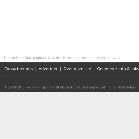
U bent hier:
Startpagina
»
6 op de 10: meeste mensen te vertrouwen
Contacteer ons
|
Adverteer
|
Over deze site
|
Gemeente-info & link
© 2004-2013
Faes nv
-
Op de artikels en foto’s rust copyright
|
Site: Webstylers