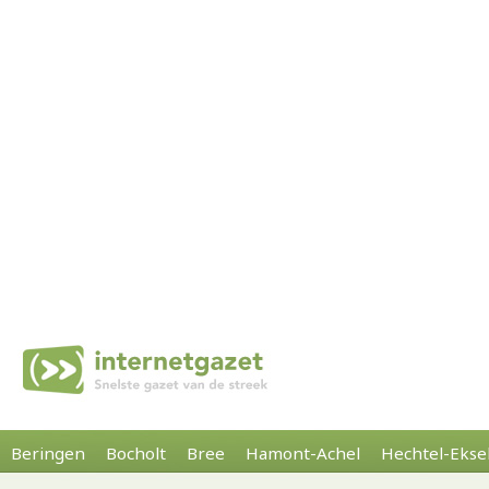
Beringen
Bocholt
Bree
Hamont-Achel
Hechtel-Ekse