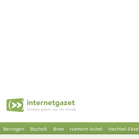
Beringen
Bocholt
Bree
Hamont-Achel
Hechtel-Ekse