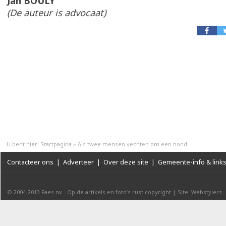
Jan BOULY
(De auteur is advocaat)
U bent hier:
Startpagina
»
Als twee mensen vechten om een hond
Contacteer ons
|
Adverteer
|
Over deze site
|
Gemeente-info & link
© 2004-2013
Faes nv
-
Op de artikels en foto’s rust copyright
|
Site: Webstylers