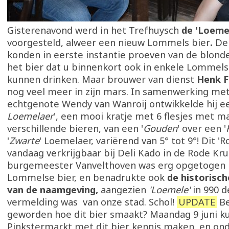
Gisterenavond werd in het Trefhuysch
de 'Loeme
voorgesteld, alweer een nieuw Lommels bier
.
De
konden in eerste instantie proeven van de blond
het bier dat u binnenkort ook in enkele Lommels
kunnen drinken. Maar brouwer van dienst
Henk 
nog veel meer in zijn mars. In samenwerking met
echtgenote Wendy van Wanroij ontwikkelde hij ee
Loemelaer
', een mooi kratje met 6 flesjes met ma
verschillende bieren, van een '
Gouden
' over een '
'
Zwarte
' Loemelaer, variërend van 5° tot 9°! Dit 'R
vandaag verkrijgbaar bij Deli Kado in de Rode Kru
burgemeester Vanvelthoven was erg opgetogen 
Lommelse bier, en benadrukte ook
de historisch
van de naamgeving,
aangezien
'Loemele'
in 990 d
vermelding was van onze stad. Schol!
UPDATE
Be
geworden hoe dit bier smaakt? Maandag 9 juni k
Pinkstermarkt met dit bier kennis maken, en on