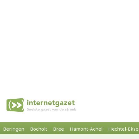
Beringen
Bocholt
Bree
Hamont-Achel
Hechtel-Ekse