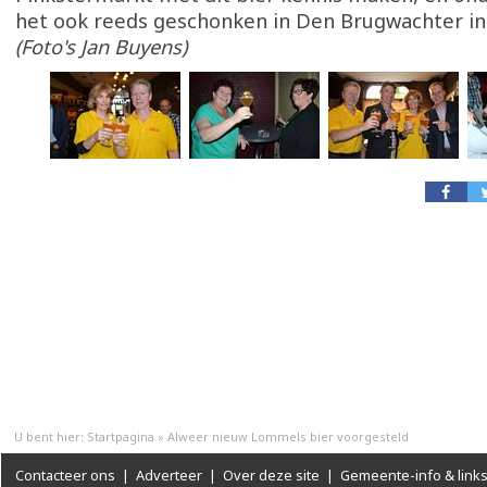
het ook reeds geschonken in Den Brugwachter in 
(Foto's Jan Buyens)
U bent hier:
Startpagina
»
Alweer nieuw Lommels bier voorgesteld
Contacteer ons
|
Adverteer
|
Over deze site
|
Gemeente-info & link