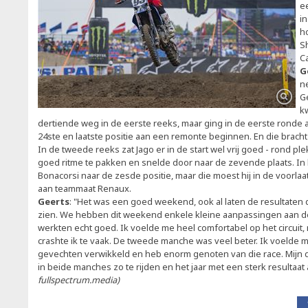
ee
i
h
S
C
G
ne
Ge
kw
dertiende weg in de eerste reeks, maar ging in de eerste ronde a
24ste en laatste positie aan een remonte beginnen. En die brach
In de tweede reeks zat Jago er in de start wel vrij goed - rond ple
goed ritme te pakken en snelde door naar de zevende plaats. In h
Bonacorsi naar de zesde positie, maar die moest hij in de voorla
aan teammaat Renaux.
Geerts
: "Het was een goed weekend, ook al laten de resultaten 
zien. We hebben dit weekend enkele kleine aanpassingen aan d
werkten echt goed. Ik voelde me heel comfortabel op het circuit
crashte ik te vaak. De tweede manche was veel beter. Ik voelde 
gevechten verwikkeld en heb enorm genoten van die race. Mijn d
in beide manches zo te rijden en het jaar met een sterk resultaat a
fullspectrum.media)