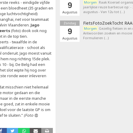
rste reeks - eindigde vijfde
Morgen
Raak Koersel organis
9
jaarlijkse reuze barbecue op: 
n een bloedheet (35 graden en
augustus - Van 12u tot (…)
Augustus
oge luchtvochtigheid)
hanghai, net voor teammaat
FietsFotoZoekTocht RA
Zondag
alvin Vlaanderen.
Jago
Morgen
Gezellig fietsen in en
9
eerts
(foto) dook ook nog
Antwoorden zoeken en mooie p
t in de top tien.
Formulieren (…)
Augustus
erts - twaalfde in de
alificatierace - schoot als
l onderuit. Jago moest vanuit
t hem nog richting 15de plek.
k 10 - bij. De Belg had een
et slot wipte hij nog over
atste ronde weer inleveren
dat misschien niet helemaal
e motor gedaan en die
, maar in de eerste manche
me goed, zat in enkele mooie
oel voor de laatste GP is om
f te sluiten.”
(Foto