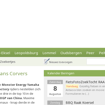
-Eksel
Leopoldsburg
Lommel
Oudsbergen
Peer
Pel
Zoekertjes
Nieuws toevoegen
Hans Corvers
Kalender Beringen
FietsFotoZoekTocht RA
Zaterdag
e
Monster Energy Yamaha
Vandaag
Gezellig fietsen in e
8
actory
rijders nestelden zich
Antwoorden zoeken en mooie p
le drie in de top 10 in de
Formulieren te (…)
Augustus
XGP van China.
Maxime
enaux - knap derde in de
BBQ Raak Koersel
Zondag