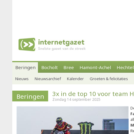
Beringen
Bocholt
Bree
Hamont-Achel
Hechtel
Nieuws
Nieuwsarchief
Kalender
Groeten & felicitaties
3x in de top 10 voor team 
Beringen
Zondag 14 september 2025
D
F
al
M
R