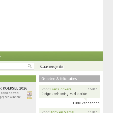
t
Stuur ons je tip!
Groeten & felicitaties
AK KOERSEL 2026
Voor:
Frans Jonkers
16/07
n rond Koersel.
Innige deelneming, veel sterkte
rijzen winnen!
Hilde Vandenbon
Voor:
Anny en Marcel
11/07