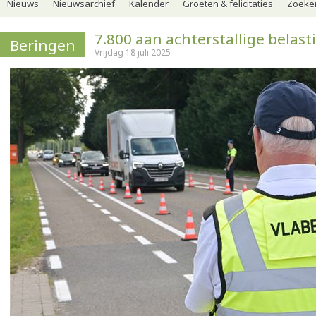
Nieuws
Nieuwsarchief
Kalender
Groeten & felicitaties
Zoeker
7.800 aan achterstallige belas
Beringen
Vrijdag 18 juli 2025