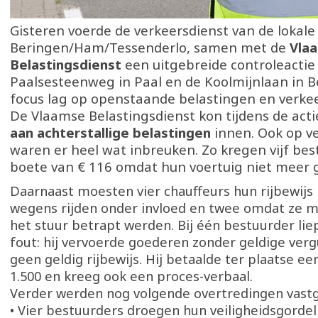
Gisteren voerde de verkeersdienst van de lokale 
Beringen/Ham/Tessenderlo, samen met de
Vla
Belastingsdienst
een uitgebreide controleactie 
Paalsesteenweg in Paal en de Koolmijnlaan in B
focus lag op openstaande belastingen en verkee
De Vlaamse Belastingsdienst kon tijdens de acti
aan achterstallige belastingen
innen. Ook op v
waren er heel wat inbreuken. Zo kregen vijf be
boete van € 116 omdat hun voertuig niet meer 
Daarnaast moesten vier chauffeurs hun rijbewijs 
wegens rijden onder invloed en twee omdat ze 
het stuur betrapt werden. Bij één bestuurder lie
fout: hij vervoerde goederen zonder geldige ver
geen geldig rijbewijs. Hij betaalde ter plaatse e
1.500 en kreeg ook een proces-verbaal.
Verder werden nog volgende overtredingen vast
• Vier bestuurders droegen hun veiligheidsgordel