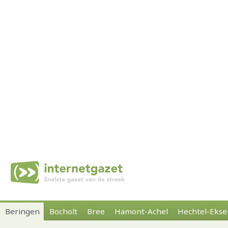
Beringen
Bocholt
Bree
Hamont-Achel
Hechtel-Ekse