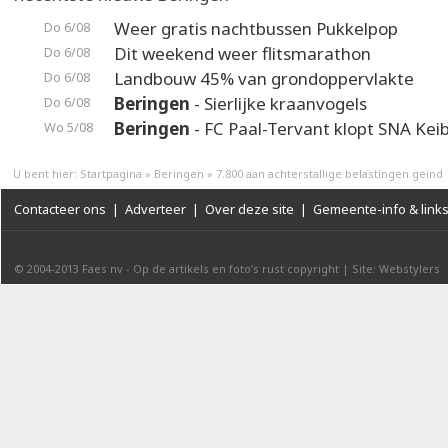
Weer gratis nachtbussen Pukkelpop
Do 6/08
Dit weekend weer flitsmarathon
Do 6/08
Landbouw 45% van grondoppervlakte
Do 6/08
Beringen
- Sierlijke kraanvogels
Do 6/08
Beringen
- FC Paal-Tervant klopt SNA Kei
Wo 5/08
U bent hier:
Startpagina
»
Beringen
»
7.800 aan achterstallige belastingen geïnd
Contacteer ons
|
Adverteer
|
Over deze site
|
Gemeente-info & link
© 2004-2013
Faes nv
-
Op de artikels en foto’s rust copyright
|
Site: Webstylers