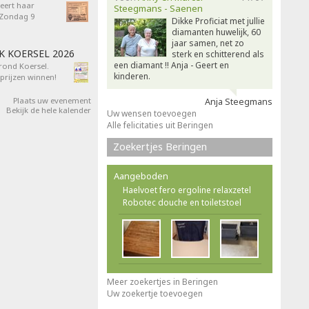
eert haar
Steegmans - Saenen
- Zondag 9
Dikke Proficiat met jullie
diamanten huwelijk, 60
jaar samen, net zo
AK KOERSEL 2026
sterk en schitterend als
een diamant !! Anja - Geert en
 rond Koersel.
kinderen.
rijzen winnen!
Plaats uw evenement
Anja Steegmans
Bekijk de hele kalender
Uw wensen toevoegen
Alle felicitaties uit Beringen
Zoekertjes Beringen
Aangeboden
Haelvoet fero ergoline relaxzetel
Robotec douche en toiletstoel
Meer zoekertjes in Beringen
Uw zoekertje toevoegen