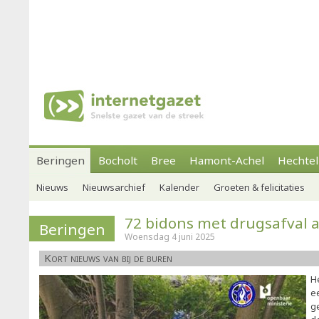
Beringen
Bocholt
Bree
Hamont-Achel
Hechtel
Nieuws
Nieuwsarchief
Kalender
Groeten & felicitaties
72 bidons met drugsafval 
Beringen
Woensdag 4 juni 2025
Kort nieuws van bij de buren
H
e
g