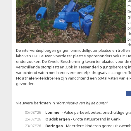
d
m
D
g
vo
p
d
b
d
De interventieploegen gingen onmiddellijk ter plaatse en troffen 
labo van FGP Leuven voerde ter plaatse sporenonderzoek uit. Het
onderzoeken. De Civiele Bescherming kwam ter plaatse voor de 
verschillende stortplaatsen .Ook in
Tessenderlo
(Engsbergen) i
vanochtend vaten met hierin vermoedelijk drugsafval aangetroff
Houthalen-Helchteren
zijn vanochtend een 60-tal vaten van elk
gevonden.
Nieuwere berichten in
'Kort nieuws van bij de buren'
05/08/'26
Lommel
- Valse parkeerboetes: onschuldige gr
25/07/'26
Oudsbergen
- Grote natuurbrand in Genk
23/07/'26
Beringen
- Meerdere kinderen gered uit zwem