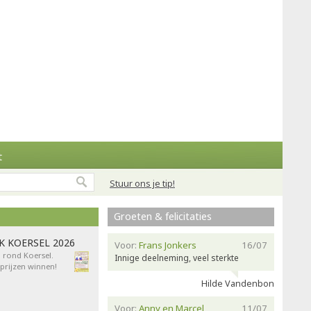
t
Stuur ons je tip!
Groeten & felicitaties
AK KOERSEL 2026
Voor:
Frans Jonkers
16/07
n rond Koersel.
Innige deelneming, veel sterkte
rijzen winnen!
Hilde Vandenbon
Voor:
Anny en Marcel
11/07