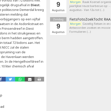
e vondst van 72 bidons met
Morgen
Raak Koersel organis
9
ogelijk drugsafval in
Diest
.
jaarlijkse reuze barbecue op: 
e politiezone Demerdal kreeg
augustus - Van 12u tot (…)
Augustus
isteren melding dat
orbijgangers op een vijftal
FietsFotoZoekTocht RA
Zondag
laatsen in de Asdonkstraat en
Morgen
Gezellig fietsen in en
9
Antwoorden zoeken en mooie p
e Prinsendreef in Diest
Formulieren (…)
Augustus
idons in het struikgewas en
e berm hadden aangetroffen.
in totaal 72 bidons aan. Het
 NICC zal de stalen
opruiming van de
n de Havenlaan werden
en. In de Hengelhoefdreef in
 10 liter chemisch afval
ap
bad