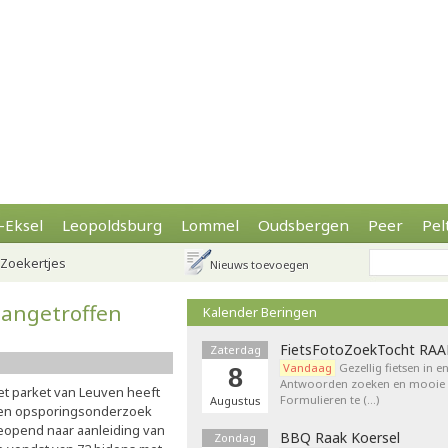
-Eksel
Leopoldsburg
Lommel
Oudsbergen
Peer
Pel
Zoekertjes
Nieuws toevoegen
aangetroffen
Kalender Beringen
FietsFotoZoekTocht RA
Zaterdag
Vandaag
Gezellig fietsen in e
8
Antwoorden zoeken en mooie p
et parket van Leuven heeft
Formulieren te (…)
Augustus
en opsporingsonderzoek
eopend naar aanleiding van
BBQ Raak Koersel
Zondag