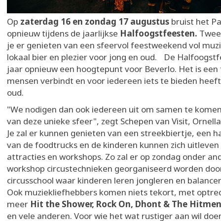
Op
zaterdag 16 en zondag 17 augustus
bruist het P
opnieuw tijdens de jaarlijkse
Halfoogstfeesten.
Twee
je er genieten van een sfeervol feestweekend vol muzi
lokaal bier en plezier voor jong en oud. De Halfoogstfe
jaar opnieuw een hoogtepunt voor Beverlo. Het is een 
mensen verbindt en voor iedereen iets te bieden heeft
oud.
"We nodigen dan ook iedereen uit om samen te komen
van deze unieke sfeer", zegt
Schepen van Visit, Ornella
Je zal er kunnen genieten van een streekbiertje, een h
van de foodtrucks en de kinderen kunnen zich uitleven 
attracties en workshops. Zo zal er op zondag onder an
workshop circustechnieken georganiseerd worden doo
circusschool waar kinderen leren jongleren en balanc
Ook muziekliefhebbers komen niets tekort, met optre
meer
Hit the Shower, Rock On, Dhont & The Hitmen
en vele anderen. Voor wie het wat rustiger aan wil doen,