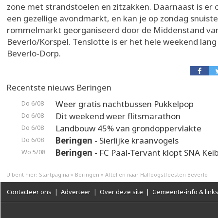
zone met strandstoelen en zitzakken. Daarnaast is er
een gezellige avondmarkt, en kan je op zondag snuist
rommelmarkt georganiseerd door de Middenstand va
Beverlo/Korspel. Tenslotte is er het hele weekend lang
Beverlo-Dorp.
Recentste nieuws Beringen
Weer gratis nachtbussen Pukkelpop
Do 6/08
Dit weekend weer flitsmarathon
Do 6/08
Landbouw 45% van grondoppervlakte
Do 6/08
Beringen
- Sierlijke kraanvogels
Do 6/08
Beringen
- FC Paal-Tervant klopt SNA Kei
Wo 5/08
U bent hier:
Startpagina
»
Beringen
»
Aftellen naar Halfoogstfeesten Beverlo
Contacteer ons
|
Adverteer
|
Over deze site
|
Gemeente-info & link