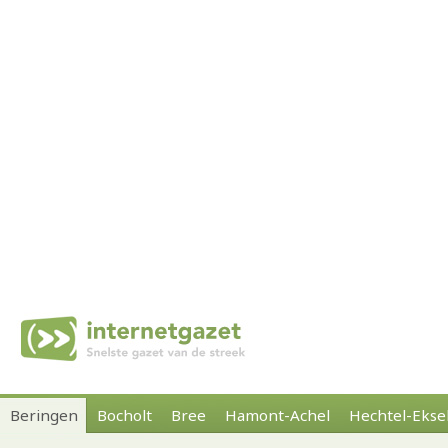
Beringen
Bocholt
Bree
Hamont-Achel
Hechtel-Ekse