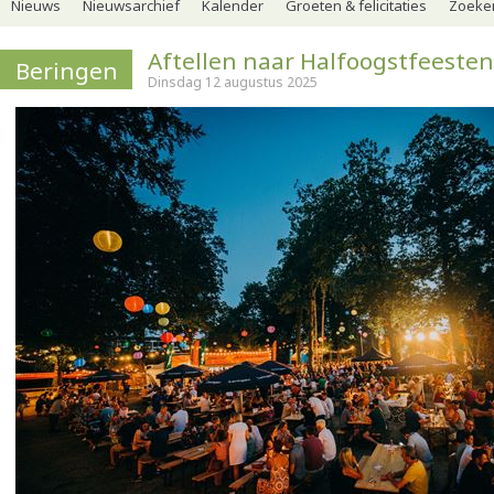
Nieuws
Nieuwsarchief
Kalender
Groeten & felicitaties
Zoeker
Aftellen naar Halfoogstfeesten
Beringen
Dinsdag 12 augustus 2025