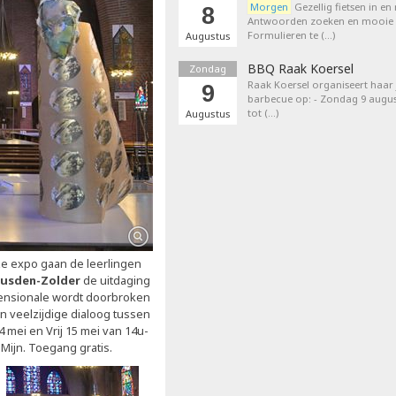
Morgen
Gezellig fietsen in en
8
Antwoorden zoeken en mooie p
Formulieren te (…)
Augustus
BBQ Raak Koersel
Zondag
Raak Koersel organiseert haar j
9
barbecue op: - Zondag 9 augus
tot (…)
Augustus
ze expo gaan de leerlingen
eusden-Zolder
de uitdaging
ensionale wordt doorbroken
n veelzijdige dialoog tussen
4 mei en Vrij 15 mei van 14u-
-Mijn. Toegang gratis.