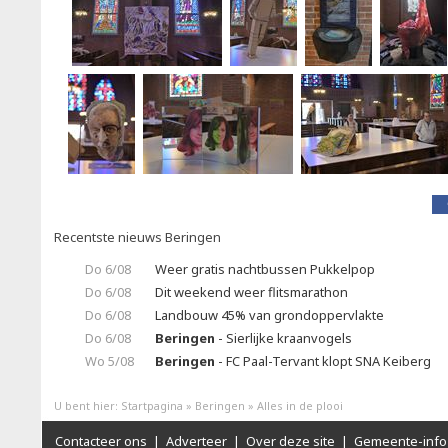
Recentste nieuws Beringen
Do 6/08
Weer gratis nachtbussen Pukkelpop
Do 6/08
Dit weekend weer flitsmarathon
Do 6/08
Landbouw 45% van grondoppervlakte
Do 6/08
Beringen
- Sierlijke kraanvogels
Wo 5/08
Beringen
- FC Paal-Tervant klopt SNA Keiberg
U bent hier:
Startpagina
»
Beringen
»
Alles in de plooi
Contacteer ons
|
Adverteer
|
Over deze site
|
Gemeente-info 