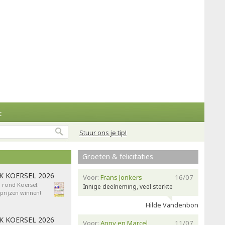
t
Stuur ons je tip!
Groeten & felicitaties
AK KOERSEL 2026
Voor:
Frans Jonkers
16/07
n rond Koersel.
Innige deelneming, veel sterkte
rijzen winnen!
Hilde Vandenbon
AK KOERSEL 2026
Voor:
Anny en Marcel
11/07