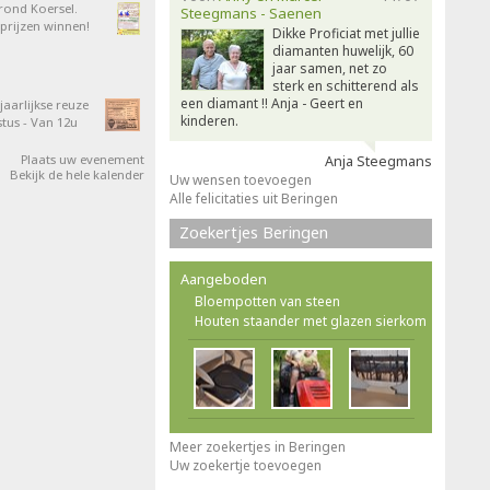
 rond Koersel.
Steegmans - Saenen
rijzen winnen!
Dikke Proficiat met jullie
diamanten huwelijk, 60
jaar samen, net zo
sterk en schitterend als
een diamant !! Anja - Geert en
aarlijkse reuze
kinderen.
tus - Van 12u
Plaats uw evenement
Anja Steegmans
Bekijk de hele kalender
Uw wensen toevoegen
Alle felicitaties uit Beringen
Zoekertjes Beringen
Aangeboden
Bloempotten van steen
Houten staander met glazen sierkom
Meer zoekertjes in Beringen
Uw zoekertje toevoegen