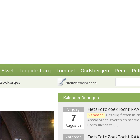
-Eksel
Leopoldsburg
Lommel
Oudsbergen
Peer
Pel
Zoekertjes
Nieuws toevoegen
Kalender Beringen
FietsFotoZoekTocht RA
Vrijdag
Vandaag
Gezellig fietsen in e
7
Antwoorden zoeken en mooie p
Formulieren te (…)
Augustus
FietsFotoZoekTocht RA
Zaterdag