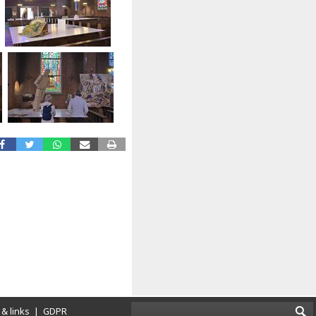
& links
|
GDPR