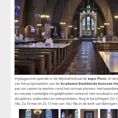
Vrijdagavond opende in de Mijnkathedraal de
expo Plooi.
In de
van het projectatelier van de
Academie Beeldende Kunsten H
aan om samen te werken rond het concept plooien. Het tweedim
en nieuwe ruimtelijke mogelijkheden verkend. Het resultaat is ee
disciplines, materialen en interpretaties. Nog te bezichtigen: Do 1
18u, Za 16 mei en Zo 17 mei van 10u-18u in de kerk van Beringen