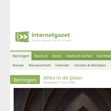
Beringen
Bocholt
Bree
Hamont-Achel
Hechtel
Nieuws
Nieuwsarchief
Kalender
Groeten & felicitaties
Alles in de plooi
Beringen
Maandag 11 mei 2026