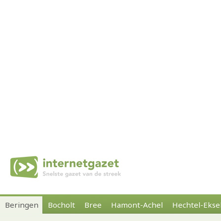
Beringen
Bocholt
Bree
Hamont-Achel
Hechtel-Ekse