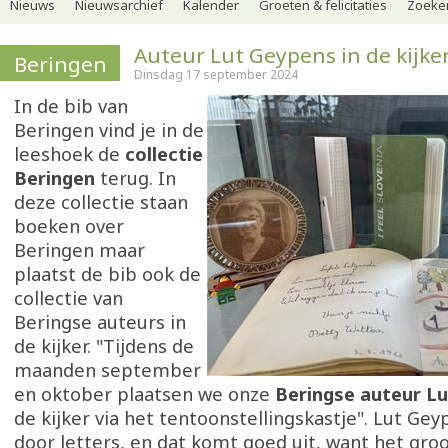
Nieuws
Nieuwsarchief
Kalender
Groeten & felicitaties
Zoeker
Auteur Lut Geypens in de kijke
Beringen
Dinsdag 17 september 2024
In de bib van
Beringen vind je in de
leeshoek de
collectie
Beringen
terug. In
deze collectie staan
boeken over
Beringen maar
plaatst de bib ook de
collectie van
Beringse auteurs in
de kijker. "Tijdens de
maanden september
en oktober plaatsen we onze
Beringse auteur L
de kijker via het tentoonstellingskastje". Lut Ge
door letters, en dat komt goed uit, want het gro