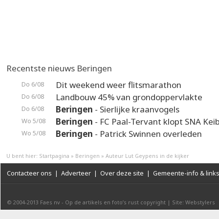
Recentste nieuws Beringen
Dit weekend weer flitsmarathon
Do 6/08
Landbouw 45% van grondoppervlakte
Do 6/08
Beringen
- Sierlijke kraanvogels
Do 6/08
Beringen
- FC Paal-Tervant klopt SNA Kei
Wo 5/08
Beringen
- Patrick Swinnen overleden
Wo 5/08
U bent hier:
Startpagina
»
Beringen
»
Auteur Lut Geypens in de kijker
Contacteer ons
|
Adverteer
|
Over deze site
|
Gemeente-info & link
© 2004-2013
Faes nv
-
Op de artikels en foto’s rust copyright
|
Site: Webstylers