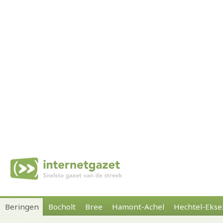
Beringen
Bocholt
Bree
Hamont-Achel
Hechtel-Ekse