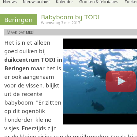
Nieuws
Nieuwsarchief
Kalender
Groeten & felicitaties
Zoeker
Babyboom bij TODI
Beringen
Woensdag 3 mei 2017
Maak dat mee!
Het is niet alleen
goed duiken bij
duikcentrum TODI in
Beringen
maar het is
er ook aangenaam
voor de vissen, blijkt
uit de recente
babyboom. "Er zitten
op dit ogenblik
honderden kleine
visjes. Enerzijds zijn
er de kleine visjes van de muilbroeders (zoals bi