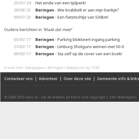
25/01/'24
Het einde van een tijdperk!
29/09/'23
Beringen
- Wie knabbelt er aan mijn bankje?
09/07/'23
Beringen
- Een fietstochtje van 530km!
Oudere berichten in
'Maak dat mee!'
03/05/'17
Beringen
- Parking blokkeert ingang parking
27/03/'17
Beringen
- Limburg Shotguns winnen met 50-0
09/03/'17
Beringen
- Sta zelf op de cover van een boek!
U bent hier:
Startpagina
»
Beringen
»
Babyboom bij TODI
Contacteer ons
|
Adverteer
|
Over deze site
|
Gemeente-info & link
© 2004-2013
Faes nv
-
Op de artikels en foto’s rust copyright
|
Site: Webstylers