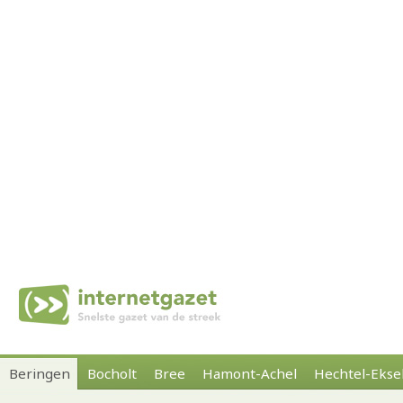
Beringen
Bocholt
Bree
Hamont-Achel
Hechtel-Ekse