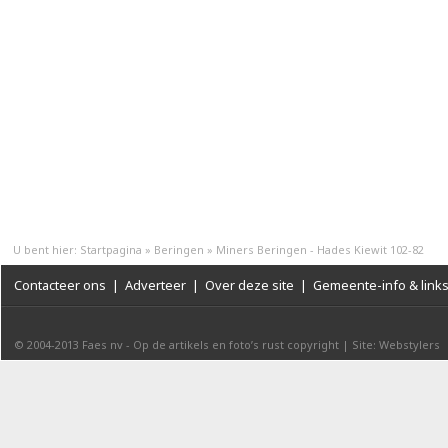
U bent hier:
Startpagina
»
Beringen
»
Miners Beringen - Hades Kiewit 102-82
Contacteer ons
|
Adverteer
|
Over deze site
|
Gemeente-info & link
© 2004-2013
Faes nv
-
Op de artikels en foto’s rust copyright
|
Site: Webstylers