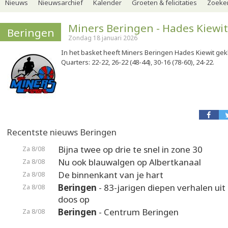
Nieuws
Nieuwsarchief
Kalender
Groeten & felicitaties
Zoeker
Miners Beringen - Hades Kiewit
Beringen
Zondag 18 januari 2026
In het basket heeft Miners Beringen Hades Kiewit ge
Quarters: 22-22, 26-22 (48-44), 30-16 (78-60), 24-22.
Recentste nieuws Beringen
Bijna twee op drie te snel in zone 30
Za 8/08
Nu ook blauwalgen op Albertkanaal
Za 8/08
De binnenkant van je hart
Za 8/08
Beringen
- 83-jarigen diepen verhalen uit
Za 8/08
doos op
Beringen
- Centrum Beringen
Za 8/08