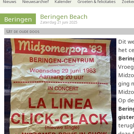
Nieuws
Nieuwsarchief
Kalender
Groeten & felicitaties
Zoeker
Beringen Beach
Beringen
Zaterdag 21 juni 2025
Uit de oude doos
Dit w
het c
Berin
Vroeg
Midzo
ging 
Midzo
Op de
Berin
giste
terug
deze f