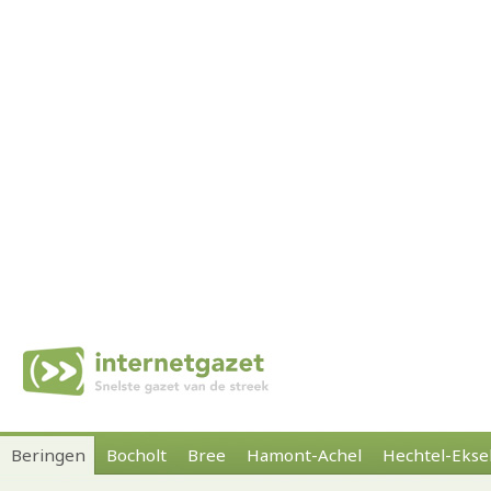
Beringen
Bocholt
Bree
Hamont-Achel
Hechtel-Ekse