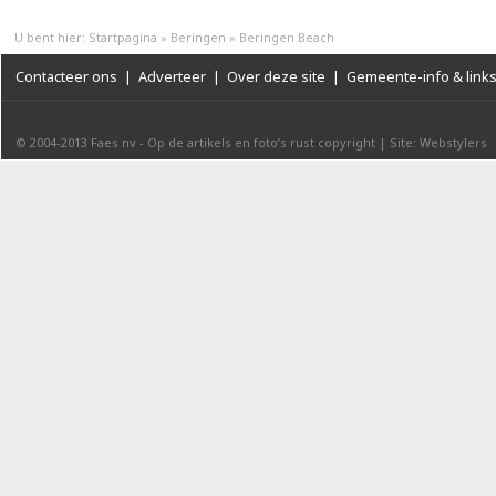
U bent hier:
Startpagina
»
Beringen
»
Beringen Beach
Contacteer ons
|
Adverteer
|
Over deze site
|
Gemeente-info & link
© 2004-2013
Faes nv
-
Op de artikels en foto’s rust copyright
|
Site: Webstylers