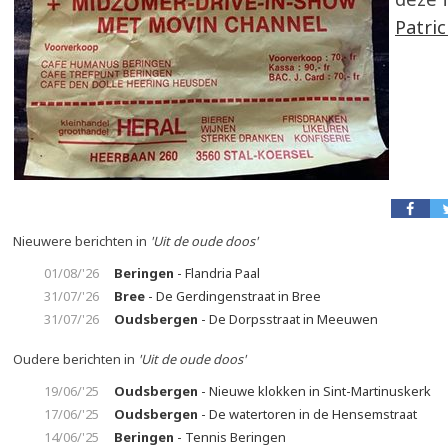
Patri
Nieuwere berichten in
'Uit de oude doos'
01/08/'26
Beringen
- Flandria Paal
31/07/'26
Bree
- De Gerdingenstraat in Bree
31/07/'26
Oudsbergen
- De Dorpsstraat in Meeuwen
Oudere berichten in
'Uit de oude doos'
19/06/'25
Oudsbergen
- Nieuwe klokken in Sint-Martinuskerk
17/06/'25
Oudsbergen
- De watertoren in de Hensemstraat
14/06/'25
Beringen
- Tennis Beringen