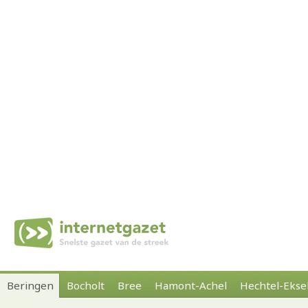
Beringen
Bocholt
Bree
Hamont-Achel
Hechtel-Ekse