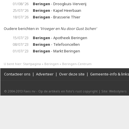
01/08/'26
Beringen
- Droogkuis-Ververij
25/07/'26
Beringen
- Kapel Heerbaan
18/07/'26
Beringen
- Brasserie Thier
Oudere berichten in
'Vroeger en Nu door Gust Ischen'
15/07/'23
Beringen
- Apotheek Beringen
08/07/'23
Beringen
- Telefooncellen
01/07/'23
Beringen
- Markt Beringen
U bent hier:
Startpagina
»
Beringen
»
Beringen-Centrum
Contacteer ons
|
Adverteer
|
Over deze site
|
Gemeente-info & link
© 2004-2013
Faes nv
-
Op de artikels en foto’s rust copyright
|
Site: Webstylers