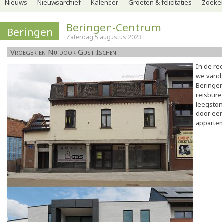
Nieuws
Nieuwsarchief
Kalender
Groeten & felicitaties
Zoeker
Beringen-Centrum
Beringen
Zaterdag 5 augustus 2023
Vroeger en Nu door Gust Ischen
In de re
we vanda
Beringen
reisbure
leegston
door ee
apparte