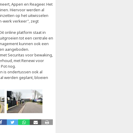
rmeert, Appen en Reageer. Het
inen. Hiervoor werden al
inzetten op het uitwisselen
-werk verkeer", zegt
it online platform staat in
itgroeien tot een centrale en
kmanagement kunnen ook een
rden aangeboden.
 met Securitas voor bewaking,
erhoud, met Renewi voor
 Pot nog.
n is ondertussen ook al
aal werden geplant, bloeien