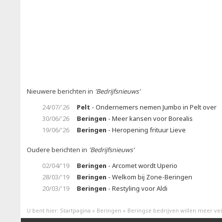
Nieuwere berichten in
'Bedrijfsnieuws'
24/07/'26
Pelt
- Ondernemers nemen Jumbo in Pelt over
30/06/'26
Beringen
- Meer kansen voor Borealis
19/06/'26
Beringen
- Heropening frituur Lieve
Oudere berichten in
'Bedrijfsnieuws'
02/04/'19
Beringen
- Arcomet wordt Uperio
28/03/'19
Beringen
- Welkom bij Zone-Beringen
20/03/'19
Beringen
- Restyling voor Aldi
U bent hier:
Startpagina
»
Beringen
»
Beringse bedrijven willen meer vei