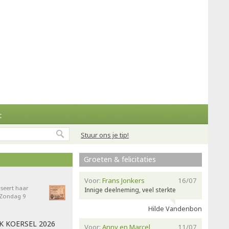
t
Stuur ons je tip!
Groeten & felicitaties
Voor:
Frans Jonkers
16/07
seert haar
Innige deelneming, veel sterkte
- Zondag 9
Hilde Vandenbon
AK KOERSEL 2026
Voor:
Anny en Marcel
11/07