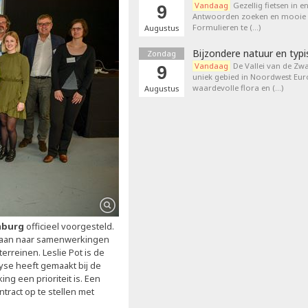
Vandaag
Gezellig fietsen in e
9
Antwoorden zoeken en mooie p
Formulieren te (…)
Augustus
Bijzondere natuur en typi
Zondag
Vandaag
De Vallei van de Zwa
9
uniek gebied in Noordwest Eu
waardevolle flora en (…)
Augustus
mburg
officieel voorgesteld.
 gaan naar samenwerkingen
rreinen. Leslie Pot is de
yse heeft gemaakt bij de
ng een prioriteit is. Een
ract op te stellen met