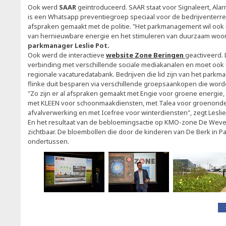
Ook werd
SAAR
geïntroduceerd. SAAR staat voor Signaleert, Ala
is een Whatsapp preventiegroep speciaal voor de bedrijventerre
afspraken gemaakt met de politie. "Het parkmanagement wil ook 
van hernieuwbare energie en het stimuleren van duurzaam woon
parkmanager Leslie Pot.
Ook werd de interactieve
website Zone Beringen
geactiveerd. D
verbinding met verschillende sociale mediakanalen en moet ook u
regionale vacaturedatabank. Bedrijven die lid zijn van het par
flinke duit besparen via verschillende groepsaankopen die wo
"Zo zijn er al afspraken gemaakt met Engie voor groene energie,
met KLEEN voor schoonmaakdiensten, met Talea voor groenond
afvalverwerking en met Icefree voor winterdiensten", zegt Leslie
En het resultaat van de bebloemingsactie op KMO-zone De Weve
zichtbaar. De bloembollen die door de kinderen van De Berk in P
ondertussen.