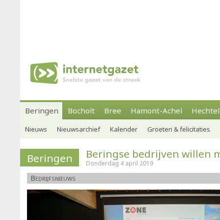
Beringen
Bocholt
Bree
Hamont-Achel
Hechtel
Nieuws
Nieuwsarchief
Kalender
Groeten & felicitaties
Beringse bedrijven willen 
Beringen
Donderdag 4 april 2019
Bedrijfsnieuws