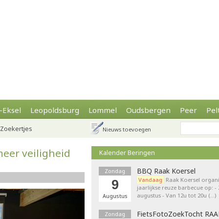
-Eksel
Leopoldsburg
Lommel
Oudsbergen
Peer
Pel
Zoekertjes
Nieuws toevoegen
meer veiligheid
Kalender Beringen
BBQ Raak Koersel
Zondag
Vandaag
Raak Koersel organi
9
jaarlijkse reuze barbecue op: 
augustus - Van 12u tot 20u (…)
Augustus
FietsFotoZoekTocht RA
Zondag