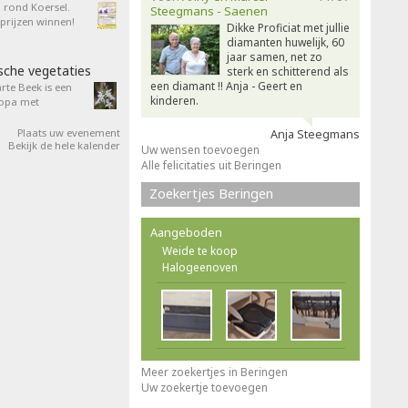
n rond Koersel.
Steegmans - Saenen
rijzen winnen!
Dikke Proficiat met jullie
diamanten huwelijk, 60
jaar samen, net zo
sche vegetaties
sterk en schitterend als
een diamant !! Anja - Geert en
rte Beek is een
kinderen.
ropa met
Plaats uw evenement
Anja Steegmans
Bekijk de hele kalender
Uw wensen toevoegen
Alle felicitaties uit Beringen
Zoekertjes Beringen
Aangeboden
Weide te koop
Halogeenoven
Meer zoekertjes in Beringen
Uw zoekertje toevoegen