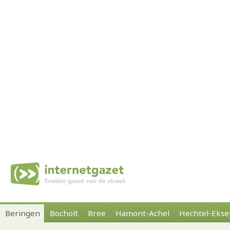
Beringen
Bocholt
Bree
Hamont-Achel
Hechtel-Ekse