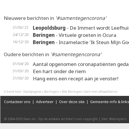
Nieuwere berichten in
'#samentegencorona'
Leopoldsburg
- De Immert wordt Leefhui
31/05/'21
Beringen
- Virtuele groeten in Ocura
24/12/'20
Beringen
- Inzamelactie 'Ik Steun Mijn Go
16/12/'20
Oudere berichten in
'#samentegencorona'
Aantal opgenomen coronapatiënten geda
01/04/'20
Een hart onder de riem
31/03/'20
Hang eens een recept aan je venster!
31/03/'20
U bent hier:
Startpagina
»
Beringen
»
Bib Beringen start met afhaaldienst
Contacteer ons
|
Adverteer
|
Over deze site
|
Gemeente-info & link
© 2004-2013
Faes nv
-
Op de artikels en foto’s rust copyright
|
Site: Webstylers