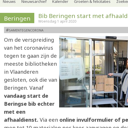
Nieuws
Nieuwsarchief
Kalender
Groeten & felicitaties
Zoeker
Bib Beringen start met afhaald
Beringen
Woensdag 1 april 2020
#samentegencorona
Om de verspreiding
van het coronavirus
tegen te gaan zijn de
meeste bibliotheken
in Vlaanderen
gesloten, ook die van
Beringen. Vanaf
vandaag start de
Beringse bib echter
met een
afhaaldienst.
Via een
online invulformulier of p
men tot 10 materialen per keer aanvragen en de