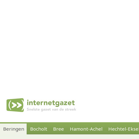
Beringen
Bocholt
Bree
Hamont-Achel
Hechtel-Ekse