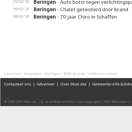
Beringen
- Auto botst tegen verlichtingsp
09/02/'26
Beringen
- Chalet geteisterd door brand
09/02/'26
Beringen
- 70 jaar Chiro in Schaffen
08/02/'26
U bent hier:
Startpagina
»
Beringen
»
BMW gestript: 15.000 euro schade
Contacteer ons
|
Adverteer
|
Over deze site
|
Gemeente-info & link
© 2004-2013
Faes nv
-
Op de artikels en foto’s rust copyright
|
Site: Webstylers