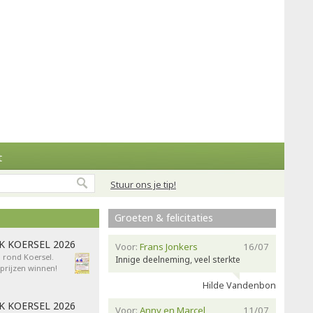
t
Stuur ons je tip!
Groeten & felicitaties
AK KOERSEL 2026
Voor:
Frans Jonkers
16/07
n rond Koersel.
Innige deelneming, veel sterkte
rijzen winnen!
Hilde Vandenbon
AK KOERSEL 2026
Voor:
Anny en Marcel
11/07