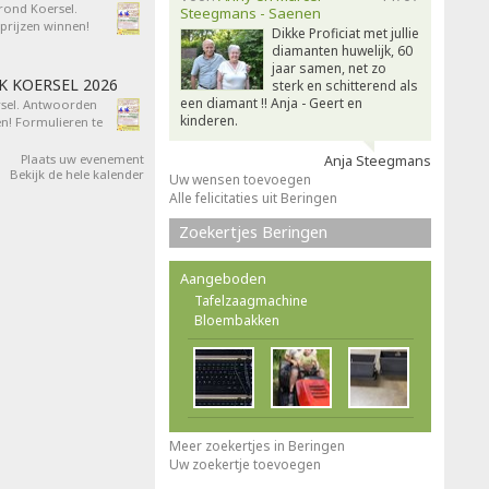
 rond Koersel.
Steegmans - Saenen
rijzen winnen!
Dikke Proficiat met jullie
diamanten huwelijk, 60
jaar samen, net zo
AK KOERSEL 2026
sterk en schitterend als
een diamant !! Anja - Geert en
ersel. Antwoorden
kinderen.
n! Formulieren te
Plaats uw evenement
Anja Steegmans
Bekijk de hele kalender
Uw wensen toevoegen
Alle felicitaties uit Beringen
Zoekertjes Beringen
Aangeboden
Tafelzaagmachine
Bloembakken
Meer zoekertjes in Beringen
Uw zoekertje toevoegen