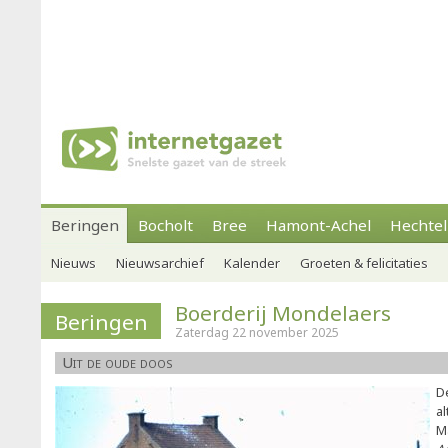
Beringen
Bocholt
Bree
Hamont-Achel
Hechtel
Nieuws
Nieuwsarchief
Kalender
Groeten & felicitaties
Boerderij Mondelaers
Beringen
Zaterdag 22 november 2025
Uit de oude doos
D
al
M