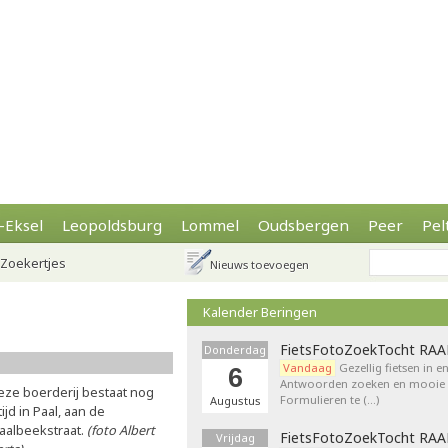
-Eksel
Leopoldsburg
Lommel
Oudsbergen
Peer
Pel
Zoekertjes
Nieuws toevoegen
Kalender Beringen
FietsFotoZoekTocht RA
Donderdag
Vandaag
Gezellig fietsen in e
6
Antwoorden zoeken en mooie p
eze boerderij bestaat nog
Formulieren te (…)
Augustus
tijd in Paal, aan de
aalbeekstraat.
(foto Albert
FietsFotoZoekTocht RA
Vrijdag