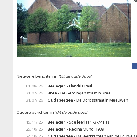
A
Nieuwere berichten in
'Uit de oude doos'
01/08/'26
Beringen
- Flandria Paal
31/07/'26
Bree
- De Gerdingenstraat in Bree
31/07/'26
Oudsbergen
- De Dorpsstraat in Meeuwen
Oudere berichten in
'Uit de oude doos'
15/11/'25
Beringen
- 5de leerjaar 73-74 Paal
25/10/'25
Beringen
- Regina Mundi 1939
24/10/'25
Oudsbergen
- De leerkrachten van de Louwels