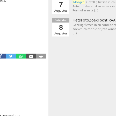
erts)
Morgen
Gezellig fietsen in en
7
Antwoorden zoeken en mooie p
Formulieren te (…)
Augustus
FietsFotoZoekTocht RA
Zaterdag
Gezellig fietsen in en rond Ko
8
zoeken en mooie prijzen winne
(…)
Augustus
e basisschool