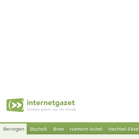
Beringen
Bocholt
Bree
Hamont-Achel
Hechtel-Ekse