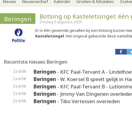
Nieuws
Nieuwsarchief
Kalender
Groeten & felicitaties
Zoeker
Botsing op Kasteletsingel: éé
Beringen
Zondag 3 augustus 2025
Er is één gewonde gevallen bij een botsing tussen tw
Kasteletsingel
. Het ongeval gebeurde deze namiddag
Recentste nieuws Beringen
Beringen
- KFC Paal-Tervant A - Lindelho
Za 8/08
Beringen
- W. Koersel B speelt gelijk in H
Za 8/08
Beringen
- KFC Paal-Tervant B - Lutlomme
Za 8/08
Beringen
- Jimmy Van Dingenen overlede
Za 8/08
Beringen
- Tibo Vertessen overieden
Za 8/08