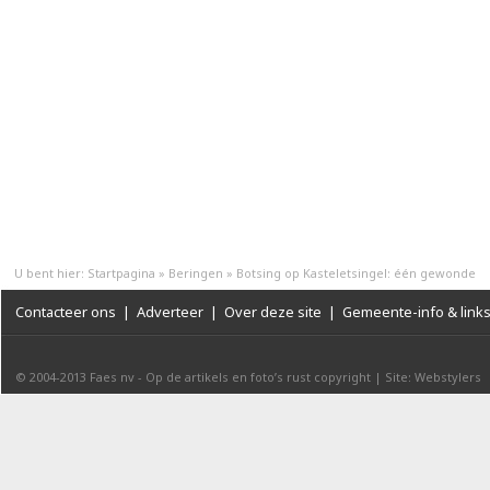
U bent hier:
Startpagina
»
Beringen
»
Botsing op Kasteletsingel: één gewonde
Contacteer ons
|
Adverteer
|
Over deze site
|
Gemeente-info & link
© 2004-2013
Faes nv
-
Op de artikels en foto’s rust copyright
|
Site: Webstylers