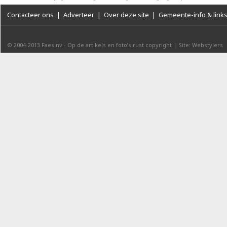
Contacteer ons
|
Adverteer
|
Over deze site
|
Gemeente-info & link
© 2004-2013
Faes nv
-
Op de artikels en foto’s rust copyright
|
Site: Webstylers