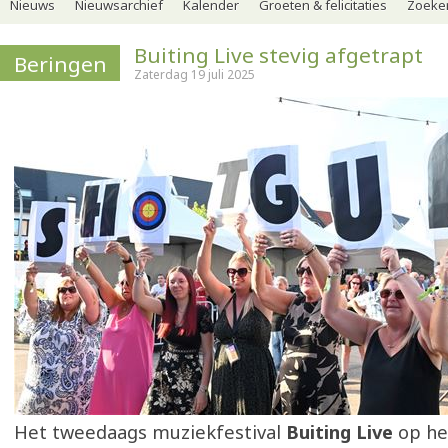
Nieuws
Nieuwsarchief
Kalender
Groeten & felicitaties
Zoeker
Buiting Live stevig afgetrapt
Beringen
Zaterdag 19 juli 2025
Het tweedaags muziekfestival
Buiting Live
op he