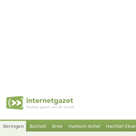
Beringen
Bocholt
Bree
Hamont-Achel
Hechtel-Ekse