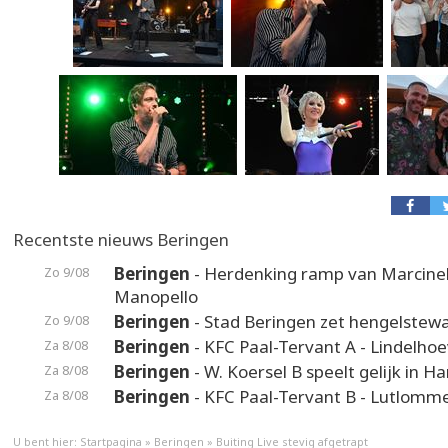
Recentste nieuws Beringen
Beringen
- Herdenking ramp van Marcinel
Zo 9/08
Manopello
Beringen
- Stad Beringen zet hengelstewa
Zo 9/08
Beringen
- KFC Paal-Tervant A - Lindelho
Za 8/08
Beringen
- W. Koersel B speelt gelijk in H
Za 8/08
Beringen
- KFC Paal-Tervant B - Lutlomme
Za 8/08
U bent hier:
Startpagina
»
Beringen
»
Buiting Live stevig afgetrapt