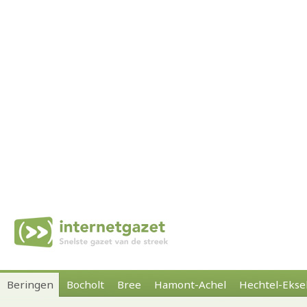
Beringen
Bocholt
Bree
Hamont-Achel
Hechtel-Ekse