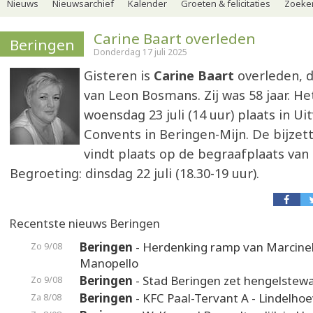
Nieuws
Nieuwsarchief
Kalender
Groeten & felicitaties
Zoeker
Carine Baart overleden
Beringen
Donderdag 17 juli 2025
Gisteren is
Carine Baart
overleden, 
van Leon Bosmans. Zij was 58 jaar. He
woensdag 23 juli (14 uur) plaats in U
Convents in Beringen-Mijn. De bijzet
vindt plaats op de begraafplaats van 
Begroeting: dinsdag 22 juli (18.30-19 uur).
Recentste nieuws Beringen
Beringen
- Herdenking ramp van Marcinel
Zo 9/08
Manopello
Beringen
- Stad Beringen zet hengelstewa
Zo 9/08
Beringen
- KFC Paal-Tervant A - Lindelho
Za 8/08