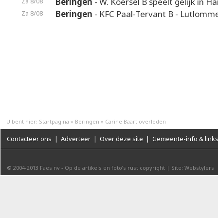
Beringen
- W. Koersel B speelt gelijk in H
Za 8/08
Beringen
- KFC Paal-Tervant B - Lutlomme
Za 8/08
U bent hier:
Startpagina
»
Beringen
»
Carine Baart overleden
Contacteer ons
|
Adverteer
|
Over deze site
|
Gemeente-info & link
© 2004-2013
Faes nv
-
Op de artikels en foto’s rust copyright
|
Site: Webstylers