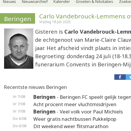
Nieuws
Nieuwsarchief
Kalender
Groeten & felicitaties
Zoeker
Carlo Vandebrouck-Lemmens o
Beringen
Vrijdag 18 juli 2025
Gisteren is
Carlo Vandebrouck-Lem
de echtgenoot van Marie-Claire Clauw
jaar. Het afscheid vindt plaats in inti
Begroeting: donderdag 24 juli (18-18.3
funerarium Convents in Beringen-Mij
Recentste nieuws Beringen
Beringen
- Beringen FC speelt gelijk teg
Vr 7/08
Acht procent meer vluchtmisdrijven
Vr 7/08
Beringen
- Veel volk voor Paul Michiels
Vr 7/08
Weer gratis nachtbussen Pukkelpop
Do 6/08
Dit weekend weer flitsmarathon
Do 6/08