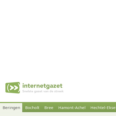
Beringen
Bocholt
Bree
Hamont-Achel
Hechtel-Ekse