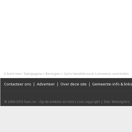
U bent hier:
Startpagina
»
Beringen
»
Carlo Vandebrouck-Lemmens overleden
Contacteer ons
|
Adverteer
|
Over deze site
|
Gemeente-info & link
© 2004-2013
Faes nv
-
Op de artikels en foto’s rust copyright
|
Site: Webstylers