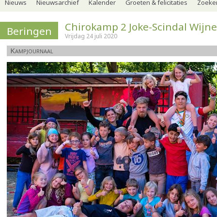
Nieuws
Nieuwsarchief
Kalender
Groeten & felicitaties
Zoeker
Chirokamp 2 Joke-Scindal Wij
Beringen
Vrijdag 24 juli 2020
Kampjournaal