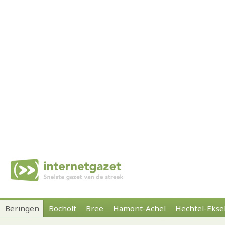
Beringen
Bocholt
Bree
Hamont-Achel
Hechtel-Ekse