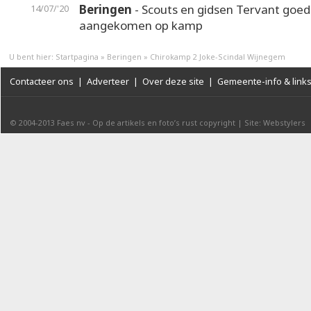
Beringen
- Scouts en gidsen Tervant goed
14/07/'20
aangekomen op kamp
U bent hier:
Startpagina
»
Beringen
»
Chirokamp 2 Joke-Scindal Wijnegem
Contacteer ons
|
Adverteer
|
Over deze site
|
Gemeente-info & link
© 2004-2013
Faes nv
-
Op de artikels en foto’s rust copyright
|
Site: Webstylers