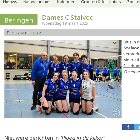
Nieuws
Nieuwsarchief
Kalender
Groeten & felicitaties
Zoeker
Dames C Stalvoc
Beringen
Woensdag 19 maart 2025
Ploeg in de kijker
Dit zijn 
Stalvoc
versterk
Meer inf
Faceboo
Coseman
Nieuwere berichten in
'Ploeg in de kijker'