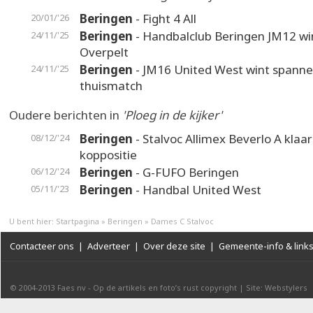
Beringen
- Fight 4 All
20/01/'26
Beringen
- Handbalclub Beringen JM12 wi
24/11/'25
Overpelt
Beringen
- JM16 United West wint spann
24/11/'25
thuismatch
Oudere berichten in
'Ploeg in de kijker'
Beringen
- Stalvoc Allimex Beverlo A klaa
08/12/'24
koppositie
Beringen
- G-FUFO Beringen
06/12/'24
Beringen
- Handbal United West
05/11/'23
U bent hier:
Startpagina
»
Beringen
»
Dames C Stalvoc
Contacteer ons
|
Adverteer
|
Over deze site
|
Gemeente-info & link
© 2004-2013
Faes nv
-
Op de artikels en foto’s rust copyright
|
Site: Webstylers