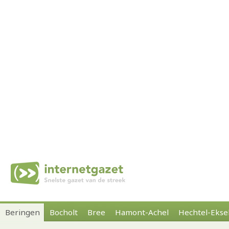
Beringen
Bocholt
Bree
Hamont-Achel
Hechtel-Ekse