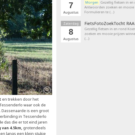
Morgen
Gezellig fietsen in en
7
Antwoorden zoeken en mooie p
Formulieren te (…)
Augustus
FietsFotoZoekTocht RA
Zaterdag
Gezellig fietsen in en rond Ko
8
zoeken en mooie prijzen winne
(…)
Augustus
t
en trekken door het
n Tessenderlo waar ook de
n. Dassenaarde is een groot
verbinding in Tessenderlo
e das die er tot eind jaren
 van 4.5km,
grotendeels
n langs een klein stukje