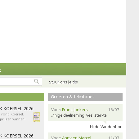
t
Stuur ons je tip!
Groeten & felicitaties
AK KOERSEL 2026
Voor:
Frans Jonkers
16/07
n rond Koersel.
Innige deelneming, veel sterkte
rijzen winnen!
Hilde Vandenbon
AK KOERSEL 2026
Voor:
Anny en Marcel
11/07