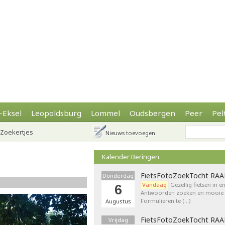
-Eksel
Leopoldsburg
Lommel
Oudsbergen
Peer
Pel
Zoekertjes
Nieuws toevoegen
Kalender Beringen
FietsFotoZoekTocht RA
Donderdag
Vandaag
Gezellig fietsen in e
6
Antwoorden zoeken en mooie p
Formulieren te (…)
Augustus
FietsFotoZoekTocht RA
Vrijdag