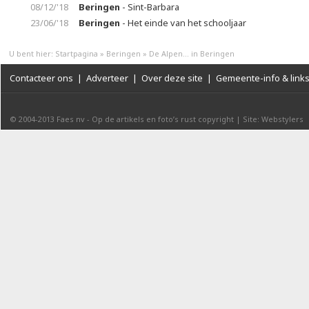
08/12/'18
Beringen
- Sint-Barbara
23/06/'18
Beringen
- Het einde van het schooljaar
U bent hier:
Startpagina
»
Beringen
»
De Alpen... in Beringen
Contacteer ons
|
Adverteer
|
Over deze site
|
Gemeente-info & link
© 2004-2013
Faes nv
-
Op de artikels en foto’s rust copyright
|
Site: Webstylers