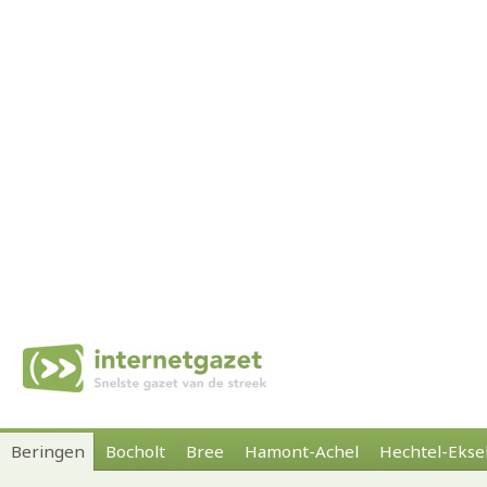
Beringen
Bocholt
Bree
Hamont-Achel
Hechtel-Ekse