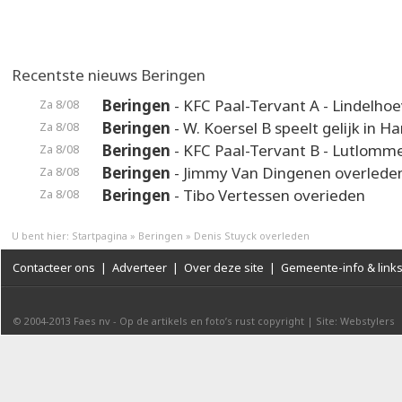
Recentste nieuws Beringen
Beringen
- KFC Paal-Tervant A - Lindelho
Za 8/08
Beringen
- W. Koersel B speelt gelijk in H
Za 8/08
Beringen
- KFC Paal-Tervant B - Lutlomme
Za 8/08
Beringen
- Jimmy Van Dingenen overlede
Za 8/08
Beringen
- Tibo Vertessen overieden
Za 8/08
U bent hier:
Startpagina
»
Beringen
»
Denis Stuyck overleden
Contacteer ons
|
Adverteer
|
Over deze site
|
Gemeente-info & link
© 2004-2013
Faes nv
-
Op de artikels en foto’s rust copyright
|
Site: Webstylers