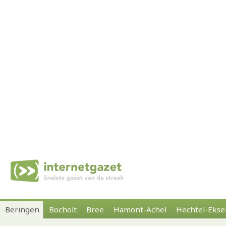
Beringen
Bocholt
Bree
Hamont-Achel
Hechtel-Ekse