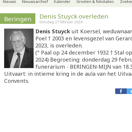
Nieuws
Nieuwsarchief
Kalender
Groeten & felicitaties
Zoeker
Denis Stuyck overleden
Beringen
Dinsdag 27 februari 2024
Denis Stuyck
uit Koersel, weduwnaar
Poel † 2003 en levensgezel van Gera
2023, is overleden.
(° Paal op 24 december 1932 † Stal op
2024) Begroeting: donderdag 29 febru
funerarium - BERINGEN-MIJN van 18.3
Uitvaart: in intieme kring in de aula van het Uit
Convents.