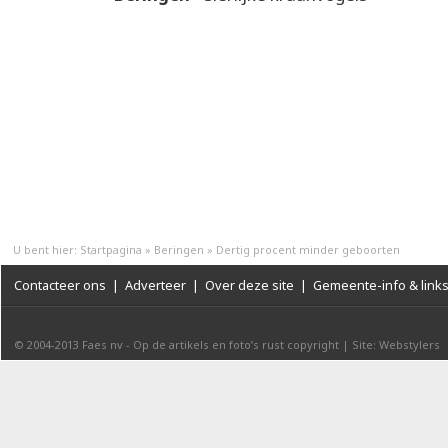
U bent hier:
Startpagina
»
Beringen
»
Dertig procent minder geboorten
Contacteer ons
|
Adverteer
|
Over deze site
|
Gemeente-info & link
© 2004-2013
Faes nv
-
Op de artikels en foto’s rust copyright
|
Site: Webstylers