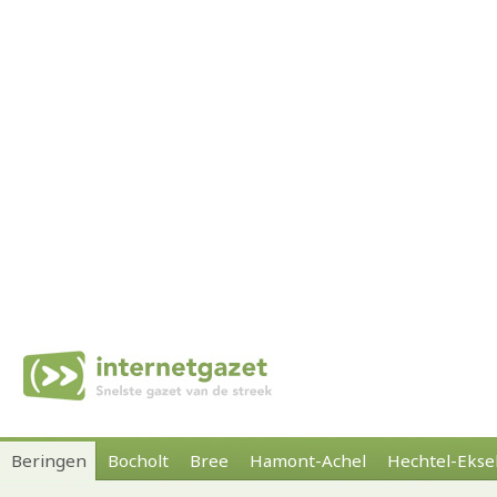
Beringen
Bocholt
Bree
Hamont-Achel
Hechtel-Ekse