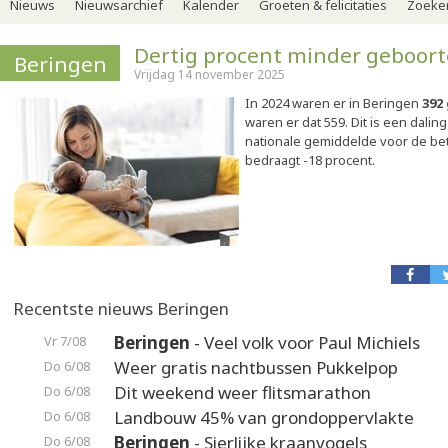
Nieuws
Nieuwsarchief
Kalender
Groeten & felicitaties
Zoeker
Dertig procent minder geboor
Beringen
Vrijdag 14 november 2025
In 2024 waren er in Beringen
392
waren er dat 559. Dit is een dalin
nationale gemiddelde voor de be
bedraagt -18 procent.
Recentste nieuws Beringen
Beringen
- Veel volk voor Paul Michiels
Vr 7/08
Weer gratis nachtbussen Pukkelpop
Do 6/08
Dit weekend weer flitsmarathon
Do 6/08
Landbouw 45% van grondoppervlakte
Do 6/08
Beringen
- Sierlijke kraanvogels
Do 6/08