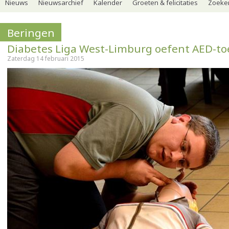
Nieuws
Nieuwsarchief
Kalender
Groeten & felicitaties
Zoeker
Beringen
Diabetes Liga West-Limburg oefent AED-to
Zaterdag 14 februari 2015