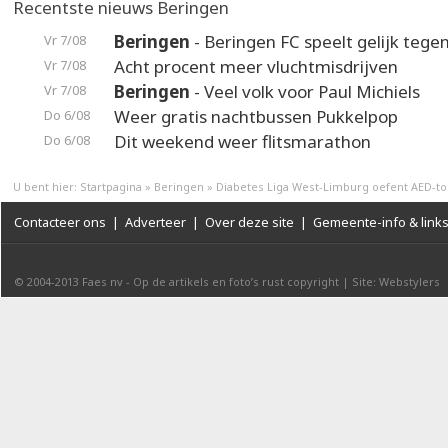
Recentste nieuws Beringen
Beringen
- Beringen FC speelt gelijk teg
Vr 7/08
Acht procent meer vluchtmisdrijven
Vr 7/08
Beringen
- Veel volk voor Paul Michiels
Vr 7/08
Weer gratis nachtbussen Pukkelpop
Do 6/08
Dit weekend weer flitsmarathon
Do 6/08
U bent hier:
Startpagina
»
Beringen
»
Diabetes Liga West-Limburg oefent AED-to
Contacteer ons
|
Adverteer
|
Over deze site
|
Gemeente-info & link
© 2004-2013
Faes nv
-
Op de artikels en foto’s rust copyright
|
Site: Webstylers