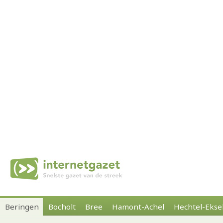
Beringen
Bocholt
Bree
Hamont-Achel
Hechtel-Ekse