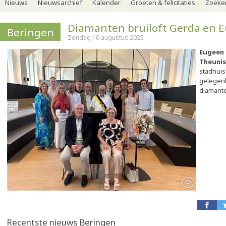
Nieuws
Nieuwsarchief
Kalender
Groeten & felicitaties
Zoeker
Diamanten bruiloft Gerda en 
Beringen
Zondag 10 augustus 2025
Eugeen
Theunis
stadhuis
gelegen
diamanten
Recentste nieuws Beringen