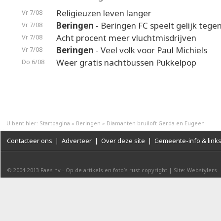
Religieuzen leven langer
Vr 7/08
Beringen
- Beringen FC speelt gelijk teg
Vr 7/08
Acht procent meer vluchtmisdrijven
Vr 7/08
Beringen
- Veel volk voor Paul Michiels
Vr 7/08
Weer gratis nachtbussen Pukkelpop
Do 6/08
U bent hier:
Startpagina
»
Beringen
»
Diamanten bruiloft Gerda en Eugeen
Contacteer ons
|
Adverteer
|
Over deze site
|
Gemeente-info & link
© 2004-2013
Faes nv
-
Op de artikels en foto’s rust copyright
|
Site: Webstylers