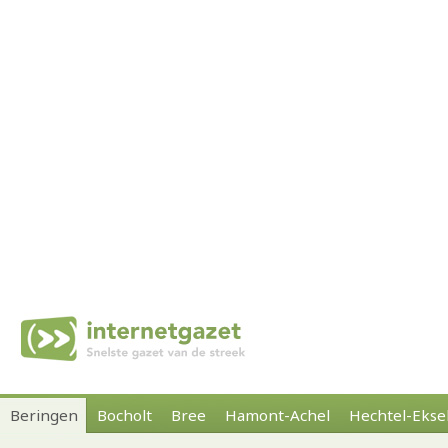
Beringen
Bocholt
Bree
Hamont-Achel
Hechtel-Ekse