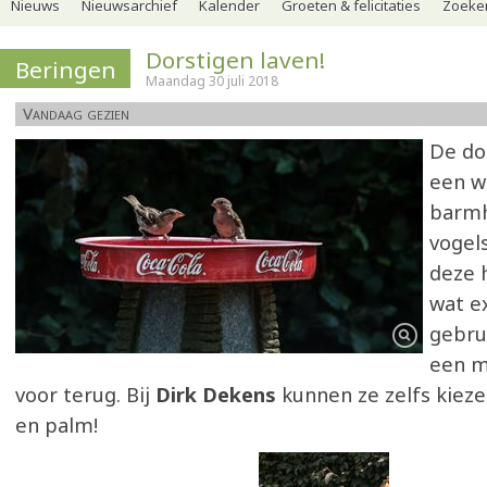
Nieuws
Nieuwsarchief
Kalender
Groeten & felicitaties
Zoeker
Dorstigen laven!
Beringen
Maandag 30 juli 2018
Vandaag gezien
De dor
een w
barmh
vogel
deze h
wat e
gebrui
een m
voor terug. Bij
Dirk Dekens
kunnen ze zelfs kieze
en palm!