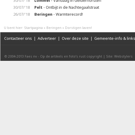
30/07/'18
Lommel
- Vandaag in Gelderhorsten
30/07/'18
Pelt
- Ontbijt in de Nachtegaalstraat
26/07/'18
Beringen
- Warmterecord!
U bent hier:
Startpagina
»
Beringen
»
Dorstigen laven!
Contacteer ons
|
Adverteer
|
Over deze site
|
Gemeente-info & link
© 2004-2013
Faes nv
-
Op de artikels en foto’s rust copyright
|
Site: Webstylers