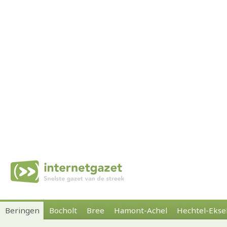
Beringen
Bocholt
Bree
Hamont-Achel
Hechtel-Ekse