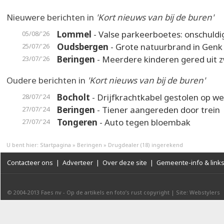
Nieuwere berichten in
'Kort nieuws van bij de buren'
Lommel
- Valse parkeerboetes: onschuldi
05/08/'26
Oudsbergen
- Grote natuurbrand in Genk
25/07/'26
Beringen
- Meerdere kinderen gered uit
23/07/'26
Oudere berichten in
'Kort nieuws van bij de buren'
Bocholt
- Drijfkrachtkabel gestolen op we
28/07/'24
Beringen
- Tiener aangereden door trein
27/07/'24
Tongeren
- Auto tegen bloembak
27/07/'24
U bent hier:
Startpagina
»
Beringen
»
Drugdealer (18) ingerekend
Contacteer ons
|
Adverteer
|
Over deze site
|
Gemeente-info & link
© 2004-2013
Faes nv
-
Op de artikels en foto’s rust copyright
|
Site: Webstylers