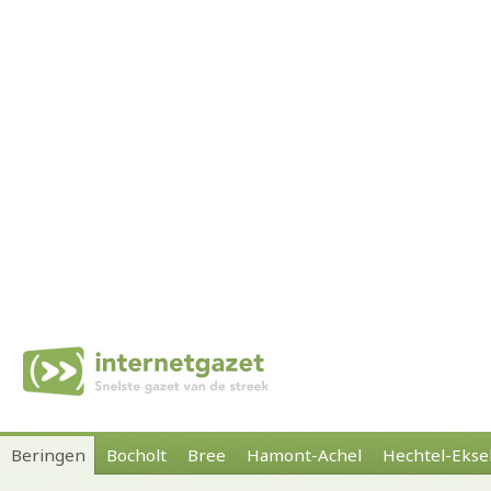
Beringen
Bocholt
Bree
Hamont-Achel
Hechtel-Ekse