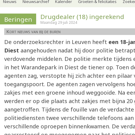
Nieuws
Nieuwsarchief
Kalender
Groeten & felicitaties
Zoeker
Drugdealer (18) ingerekend
Beringen
Maandag 29 juli 2024
Kort nieuws van bij de buren
De onderzoeksrechter in Leuven heeft
een 18-ja
Diest
aangehouden nadat hij door politie betrap
verdovende middelen. De politie merkte tijdens 
in het Warandepark in Diest de tiener op. Toen 
agenten zag, verstopte hij zich achter een pilaar
toegangspoort. De agenten zagen vervolgens ho
zakjes met een groene inhoud weggooide. Na een
werden er op die plaats acht zakjes met bijna 20
aangetroffen. Tijdens de fouille van de verdachte
politiediensten twee verschillende telefoons aa
verschillende oproepen binnenkwamen. De verd
gearresteerd en meegenomen naar het politieco