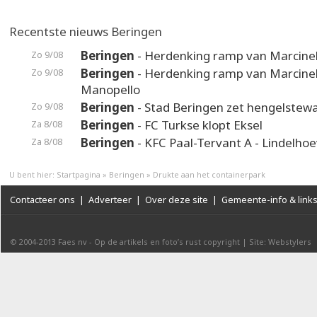
Recentste nieuws Beringen
Beringen
- Herdenking ramp van Marcinel
Zo 9/08
Beringen
- Herdenking ramp van Marcinel
Zo 9/08
Manopello
Beringen
- Stad Beringen zet hengelstewa
Zo 9/08
Beringen
- FC Turkse klopt Eksel
Za 8/08
Beringen
- KFC Paal-Tervant A - Lindelho
Za 8/08
U bent hier:
Startpagina
»
Beringen
»
Drukte aan het containerpark
Contacteer ons
|
Adverteer
|
Over deze site
|
Gemeente-info & link
© 2004-2013
Faes nv
-
Op de artikels en foto’s rust copyright
|
Site: Webstylers