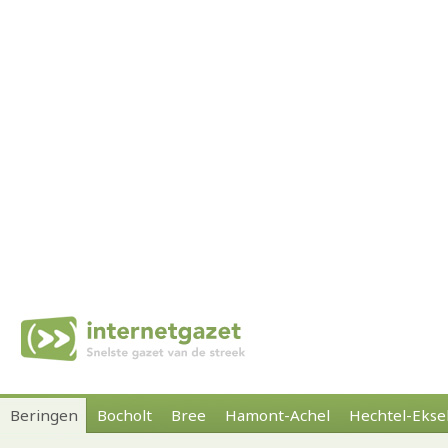
Beringen
Bocholt
Bree
Hamont-Achel
Hechtel-Ekse