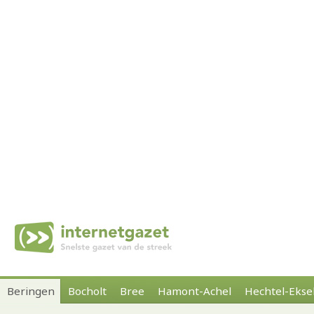
Beringen
Bocholt
Bree
Hamont-Achel
Hechtel-Ekse