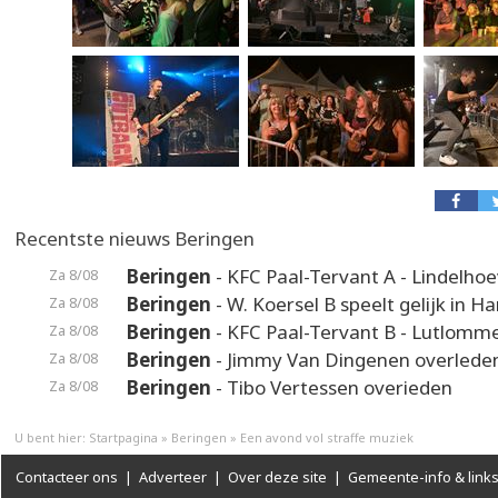
Recentste nieuws Beringen
Beringen
- KFC Paal-Tervant A - Lindelho
Za 8/08
Beringen
- W. Koersel B speelt gelijk in H
Za 8/08
Beringen
- KFC Paal-Tervant B - Lutlomme
Za 8/08
Beringen
- Jimmy Van Dingenen overlede
Za 8/08
Beringen
- Tibo Vertessen overieden
Za 8/08
U bent hier:
Startpagina
»
Beringen
»
Een avond vol straffe muziek
Contacteer ons
|
Adverteer
|
Over deze site
|
Gemeente-info & link