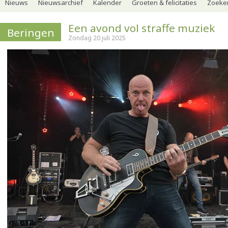
Nieuws
Nieuwsarchief
Kalender
Groeten & felicitaties
Zoeker
Een avond vol straffe muziek
Beringen
Zondag 20 juli 2025