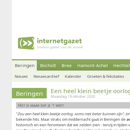
Beringen
Bocholt
Bree
Hamont-Achel
Hechtel
Nieuws
Nieuwsarchief
Kalender
Groeten & felicitaties
Een heel klein beetje oorlo
Beringen
Maandag 19 oktober 2020
Het is maar dat je 't weet
"
Zou een heel klein beetje oorlog, soms niet beter kunnen zijn",
zi
bekende hits. Maar straks om middernacht gaat in Beringen de
a
historisch en een fenomeen dat we zelden zien - tenzij in tijden