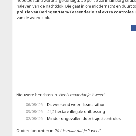
noodtoestand wordt afgekondigd. De politie zal in Limburg strak
naleven van de nachtklok. Die gaat in om middernacht en duurt to
politie van Beringen/Ham/Tessenderlo zal extra controles
van de avondklok.
Nieuwere berichten in
'Het is maar dat je 't weet'
06/08/'26
Dit weekend weer flitsmarathon
03/08/'26
44,2 hectare illegale ontbossing
02/08/'26
Minder ongevallen door trajectcontroles
Oudere berichten in
'Het is maar dat je 't weet'