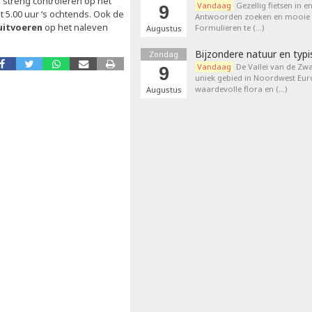
s streng controleren op het
Vandaag
Gezellig fietsen in e
9
t 5.00 uur ‘s ochtends. Ook de
Antwoorden zoeken en mooie p
 uitvoeren
op het naleven
Formulieren te (…)
Augustus
Bijzondere natuur en typi
Zondag
Vandaag
De Vallei van de Zwa
9
uniek gebied in Noordwest Eu
waardevolle flora en (…)
Augustus