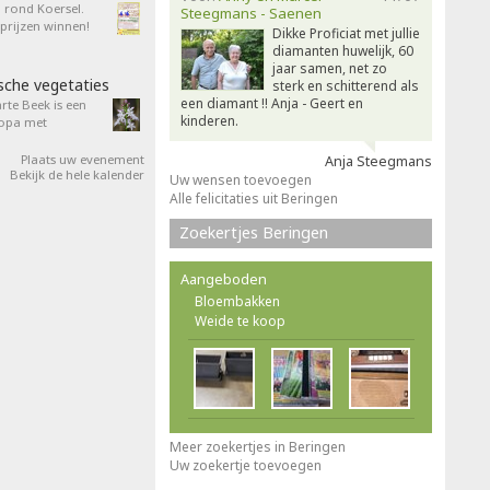
n rond Koersel.
Steegmans - Saenen
rijzen winnen!
Dikke Proficiat met jullie
diamanten huwelijk, 60
jaar samen, net zo
sche vegetaties
sterk en schitterend als
een diamant !! Anja - Geert en
rte Beek is een
kinderen.
ropa met
Plaats uw evenement
Anja Steegmans
Bekijk de hele kalender
Uw wensen toevoegen
Alle felicitaties uit Beringen
Zoekertjes Beringen
Aangeboden
Bloembakken
Weide te koop
Meer zoekertjes in Beringen
Uw zoekertje toevoegen