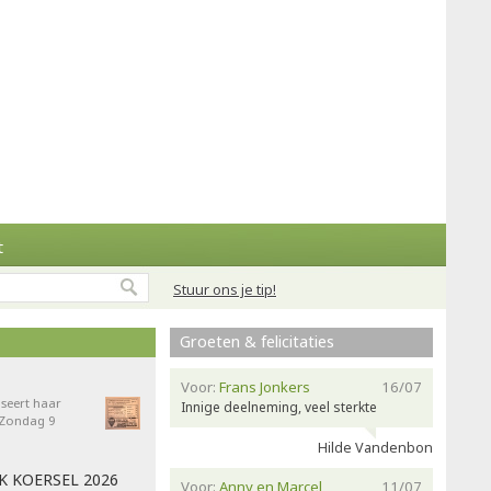
t
Stuur ons je tip!
Groeten & felicitaties
Voor:
Frans Jonkers
16/07
seert haar
Innige deelneming, veel sterkte
- Zondag 9
Hilde Vandenbon
AK KOERSEL 2026
Voor:
Anny en Marcel
11/07