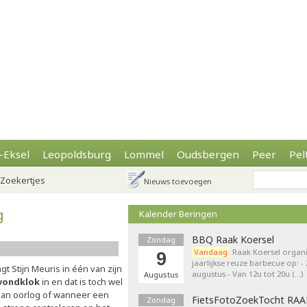
-Eksel
Leopoldsburg
Lommel
Oudsbergen
Peer
Pel
Zoekertjes
Nieuws toevoegen
g
Kalender Beringen
BBQ Raak Koersel
Zondag
Vandaag
Raak Koersel organi
9
jaarlijkse reuze barbecue op: 
ngt Stijn Meuris in één van zijn
augustus - Van 12u tot 20u (…)
Augustus
vondklok
in en dat is toch wel
 van oorlog of wanneer een
FietsFotoZoekTocht RA
Zondag