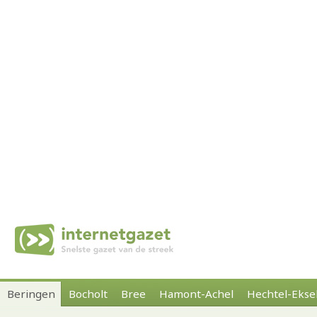
Beringen
Bocholt
Bree
Hamont-Achel
Hechtel-Ekse