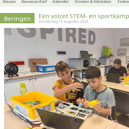
Nieuws
Nieuwsarchief
Kalender
Groeten & felicitaties
Zoeker
Een volzet STEM- en sportkam
Beringen
Donderdag 15 augustus 2024