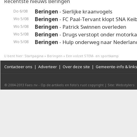
Recentste nieuws Beringen
Beringen
- Sierlijke kraanvogels
Do 6/08
Beringen
- FC Paal-Tervant klopt SNA Kei
Wo 5/08
Beringen
- Patrick Swinnen overleden
Wo 5/08
Beringen
- Drugs verstopt onder motorka
Wo 5/08
Beringen
- Hulp onderweg naar Nederlan
Wo 5/08
U bent hier:
Startpagina
»
Beringen
»
Een volzet STEM- en sportkamp
Contacteer ons
|
Adverteer
|
Over deze site
|
Gemeente-info & link
© 2004-2013
Faes nv
-
Op de artikels en foto’s rust copyright
|
Site: Webstylers