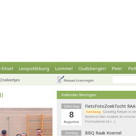
-Eksel
Leopoldsburg
Lommel
Oudsbergen
Peer
Pel
Zoekertjes
Nieuws toevoegen
ll
Kalender Beringen
FietsFotoZoekTocht RA
Zaterdag
Vandaag
Gezellig fietsen in e
8
Antwoorden zoeken en mooie p
Formulieren te (…)
Augustus
BBQ Raak Koersel
Zondag