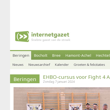
Beringen
Bocholt
Bree
Hamont-Achel
Hechtel
Nieuws
Nieuwsarchief
Kalender
Groeten & felicitaties
EHBO-cursus voor Fight 4 A
Beringen
Zondag 7 januari 2024