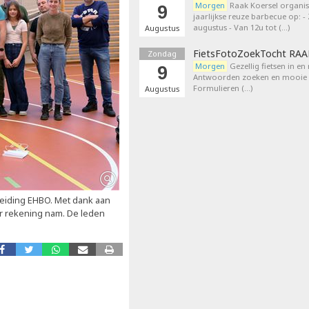
Morgen
Raak Koersel organis
9
jaarlijkse reuze barbecue op: 
augustus - Van 12u tot (…)
Augustus
FietsFotoZoekTocht RA
Zondag
Morgen
Gezellig fietsen in en
9
Antwoorden zoeken en mooie p
Formulieren (…)
Augustus
leiding EHBO. Met dank aan
ar rekening nam.
De leden