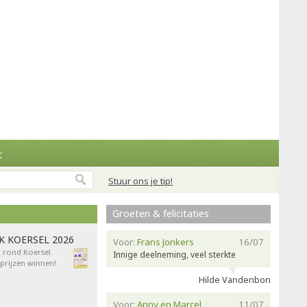
t
Stuur ons je tip!
Groeten & felicitaties
AK KOERSEL 2026
Voor:
Frans Jonkers
16/07
n rond Koersel.
Innige deelneming, veel sterkte
rijzen winnen!
Hilde Vandenbon
Voor:
Anny en Marcel
11/07