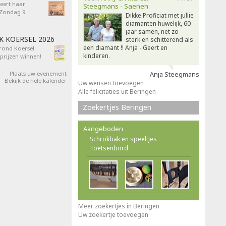
eert haar
Steegmans - Saenen
- Zondag 9
Dikke Proficiat met jullie
diamanten huwelijk, 60
jaar samen, net zo
AK KOERSEL 2026
sterk en schitterend als
een diamant !! Anja - Geert en
 rond Koersel.
kinderen.
rijzen winnen!
Plaats uw evenement
Anja Steegmans
Bekijk de hele kalender
Uw wensen toevoegen
Alle felicitaties uit Beringen
Zoekertjes Beringen
Aangeboden
Schrokbak en speeltjes
Toetsenbord
Meer zoekertjes in Beringen
Uw zoekertje toevoegen