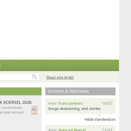
t
Stuur ons je tip!
Groeten & felicitaties
AK KOERSEL 2026
Voor:
Frans Jonkers
16/07
n rond Koersel.
Innige deelneming, veel sterkte
rijzen winnen!
Hilde Vandenbon
Voor:
Anny en Marcel
11/07