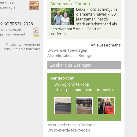
eert haar
Steegmans - Saenen
- Zondag 9
Dikke Proficiat met jullie
diamanten huwelijk, 60
jaar samen, net zo
AK KOERSEL 2026
sterk en schitterend als
een diamant !! Anja - Geert en
 rond Koersel.
kinderen.
rijzen winnen!
Plaats uw evenement
Anja Steegmans
Bekijk de hele kalender
Uw wensen toevoegen
Alle felicitaties uit Beringen
Zoekertjes Beringen
Aangeboden
Bouwgrond te koop
Lift verplaatsing minder mobiele me
Meer zoekertjes in Beringen
Uw zoekertje toevoegen