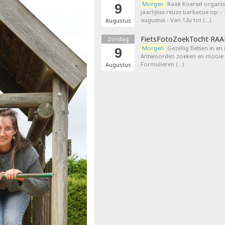
Morgen
Raak Koersel organis
9
jaarlijkse reuze barbecue op: 
augustus - Van 12u tot (…)
Augustus
FietsFotoZoekTocht RA
Zondag
Morgen
Gezellig fietsen in en
9
Antwoorden zoeken en mooie p
Formulieren (…)
Augustus