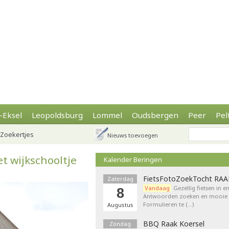
-Eksel
Leopoldsburg
Lommel
Oudsbergen
Peer
Pel
Zoekertjes
Nieuws toevoegen
t wijkschooltje
Kalender Beringen
FietsFotoZoekTocht RA
Zaterdag
Vandaag
Gezellig fietsen in e
8
Antwoorden zoeken en mooie p
Formulieren te (…)
Augustus
BBQ Raak Koersel
Zondag