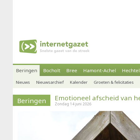
Beringen
Bocholt
Bree
Hamont-Achel
Hechtel
Nieuws
Nieuwsarchief
Kalender
Groeten & felicitaties
Emotioneel afscheid van he
Beringen
Zondag 14 juni 2026