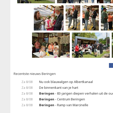
Recentste nieuws Beringen
Za 8/08
Nu ook blauwalgen op Albertkanaal
Za 8/08
De binnenkant van je hart
Za 8/08
Beringen
- 83-jarigen diepen verhalen uit de o
Za 8/08
Beringen
- Centrum Beringen
Za 8/08
Beringen
- Ramp van Marcinelle