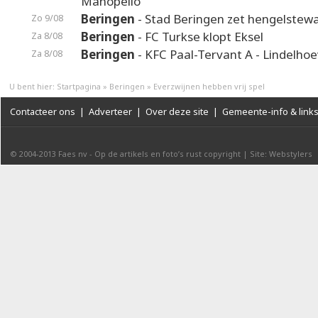
Manopello
Beringen
- Stad Beringen zet hengelstewa
Zo 9/08
Beringen
- FC Turkse klopt Eksel
Za 8/08
Beringen
- KFC Paal-Tervant A - Lindelho
Za 8/08
U bent hier:
Startpagina
»
Beringen
»
Everzwijnen hebben vrij spel
Contacteer ons
|
Adverteer
|
Over deze site
|
Gemeente-info & link
© 2004-2013
Faes nv
-
Op de artikels en foto’s rust copyright
|
Site: Webstylers