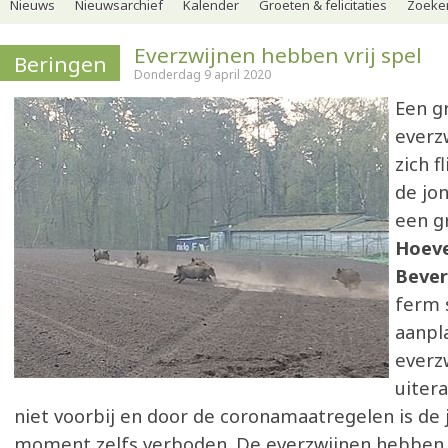
Nieuws
Nieuwsarchief
Kalender
Groeten & felicitaties
Zoeker
Everzwijnen hebben vrij spel
Beringen
Donderdag 9 april 2020
Een g
everz
zich f
de jo
een g
Hoeve
Bever
ferm 
aanpl
everz
uiter
niet voorbij en door de coronamaatregelen is de j
moment zelfs verboden. De everzwijnen hebben zo