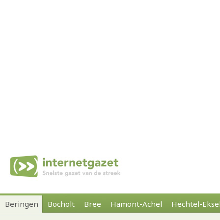
Beringen
Bocholt
Bree
Hamont-Achel
Hechtel-Ekse