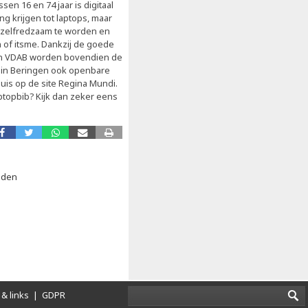
en 16 en 74 jaar is digitaal
ng krijgen tot laptops, maar
l zelfredzaam te worden en
n of itsme. Dankzij de goede
en VDAB worden bovendien de
er in Beringen ook openbare
huis op de site Regina Mundi.
topbib? Kijk dan zeker eens
sden
& links
|
GDPR