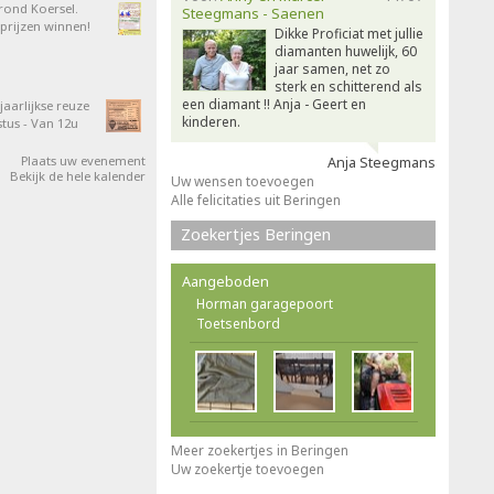
 rond Koersel.
Steegmans - Saenen
rijzen winnen!
Dikke Proficiat met jullie
diamanten huwelijk, 60
jaar samen, net zo
sterk en schitterend als
een diamant !! Anja - Geert en
aarlijkse reuze
kinderen.
tus - Van 12u
Plaats uw evenement
Anja Steegmans
Bekijk de hele kalender
Uw wensen toevoegen
Alle felicitaties uit Beringen
Zoekertjes Beringen
Aangeboden
Horman garagepoort
Toetsenbord
Meer zoekertjes in Beringen
Uw zoekertje toevoegen