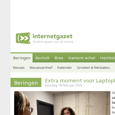
Beringen
Bocholt
Bree
Hamont-Achel
Hechtel
Nieuws
Nieuwsarchief
Kalender
Groeten & felicitaties
Extra moment voor Laptop
Beringen
Dinsdag 18 februari 2025
S
u
l
be
te