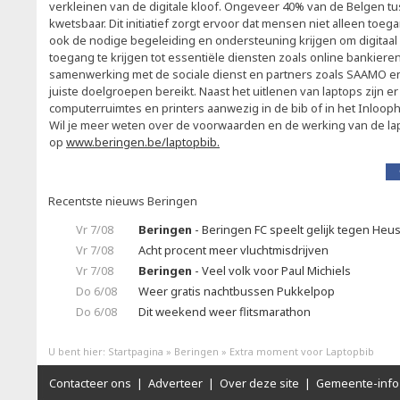
verkleinen van de digitale kloof. Ongeveer 40% van de Belgen tuss
kwetsbaar. Dit initiatief zorgt ervoor dat mensen niet alleen toega
ook de nodige begeleiding en ondersteuning krijgen om digitaa
toegang te krijgen tot essentiële diensten zoals online bankiere
samenwerking met de sociale dienst en partners zoals SAAMO 
juiste doelgroepen bereikt. Naast het uitlenen van laptops zijn 
computerruimtes en printers aanwezig in de bib of in het Inloop
Wil je meer weten over de voorwaarden en de werking van de lap
op
www.beringen.be/laptopbib.
Recentste nieuws Beringen
Vr 7/08
Beringen
- Beringen FC speelt gelijk tegen Heu
Vr 7/08
Acht procent meer vluchtmisdrijven
Vr 7/08
Beringen
- Veel volk voor Paul Michiels
Do 6/08
Weer gratis nachtbussen Pukkelpop
Do 6/08
Dit weekend weer flitsmarathon
U bent hier:
Startpagina
»
Beringen
»
Extra moment voor Laptopbib
Contacteer ons
|
Adverteer
|
Over deze site
|
Gemeente-info 