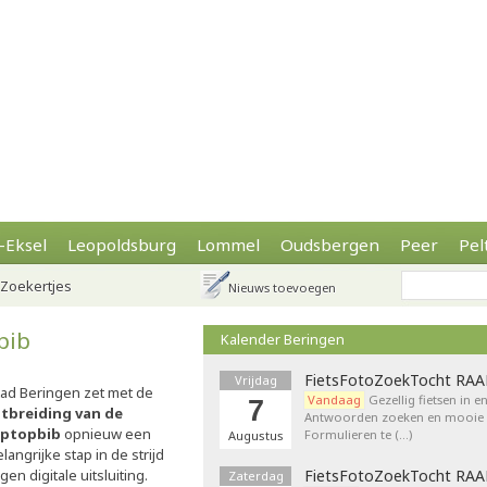
-Eksel
Leopoldsburg
Lommel
Oudsbergen
Peer
Pel
Zoekertjes
Nieuws toevoegen
bib
Kalender Beringen
FietsFotoZoekTocht RA
Vrijdag
tad Beringen zet met de
Vandaag
Gezellig fietsen in e
7
itbreiding van de
Antwoorden zoeken en mooie p
aptopbib
opnieuw een
Formulieren te (…)
Augustus
langrijke stap in de strijd
gen digitale uitsluiting.
FietsFotoZoekTocht RA
Zaterdag