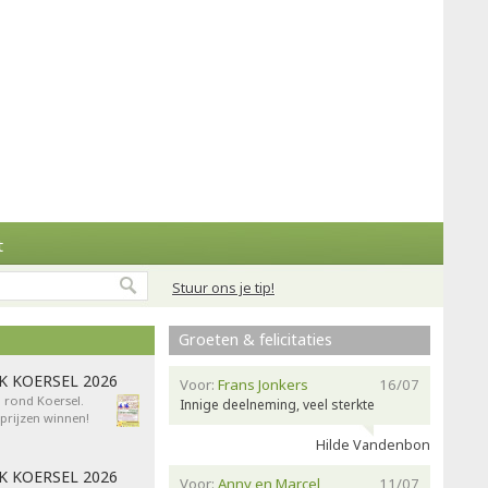
t
Stuur ons je tip!
Groeten & felicitaties
AK KOERSEL 2026
Voor:
Frans Jonkers
16/07
n rond Koersel.
Innige deelneming, veel sterkte
rijzen winnen!
Hilde Vandenbon
AK KOERSEL 2026
Voor:
Anny en Marcel
11/07