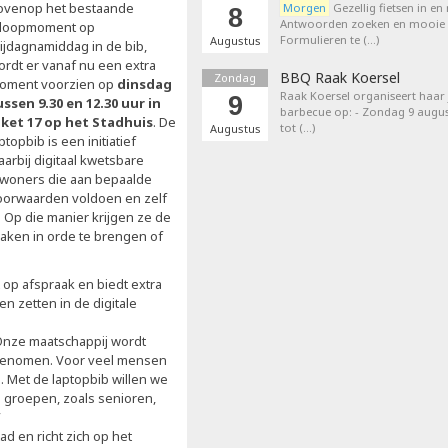
ovenop het bestaande
Morgen
Gezellig fietsen in en
8
Antwoorden zoeken en mooie p
nloopmoment op
Formulieren te (…)
Augustus
rijdagnamiddag in de bib,
ordt er vanaf nu een extra
BBQ Raak Koersel
Zondag
oment voorzien op
dinsdag
Raak Koersel organiseert haar j
9
ussen 9.30 en 12.30 uur in
barbecue op: - Zondag 9 augus
oket 17 op het Stadhuis
. De
tot (…)
Augustus
ptopbib is een initiatief
arbij digitaal kwetsbare
nwoners die aan bepaalde
oorwaarden voldoen en zelf
. Op die manier krijgen ze de
zaken in orde te brengen of
op afspraak en biedt extra
n zetten in de digitale
 “Onze maatschappij wordt
eegenomen. Voor veel mensen
. Met de laptopbib willen we
 groepen, zoals senioren,
”
d en richt zich op het