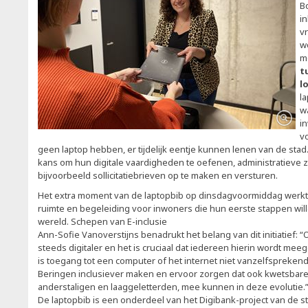
B
i
v
w
m
t
l
la
wa
i
v
geen laptop hebben, er tijdelijk eentje kunnen lenen van de stad
kans om hun digitale vaardigheden te oefenen, administratieve 
bijvoorbeeld sollicitatiebrieven op te maken en versturen.
Het extra moment van de laptopbib op dinsdagvoormiddag werkt 
ruimte en begeleiding voor inwoners die hun eerste stappen wille
wereld. Schepen van E-inclusie
Ann-Sofie Vanoverstijns benadrukt het belang van dit initiatief:
steeds digitaler en het is cruciaal dat iedereen hierin wordt m
is toegang tot een computer of het internet niet vanzelfsprekend
Beringen inclusiever maken en ervoor zorgen dat ook kwetsbare
anderstaligen en laaggeletterden, mee kunnen in deze evolutie.
De laptopbib is een onderdeel van het Digibank-project van de sta