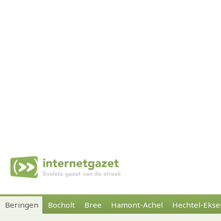
Beringen
Bocholt
Bree
Hamont-Achel
Hechtel-Ekse