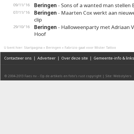
Beringen
- Sons of a wanted man stellen 
09/11/'16
Beringen
- Maarten Cox werkt aan nieuwe
07/11/'16
clip
Beringen
- Halloweenparty met Adriaan 
29/10/'16
Hoof
U bent hier:
Startpagina
»
Beringen
»
Fabrizio gaat voor Mister Tattoo
Contacteer ons
|
Adverteer
|
Over deze site
|
Gemeente-info & link
© 2004-2013
Faes nv
-
Op de artikels en foto’s rust copyright
|
Site: Webstylers