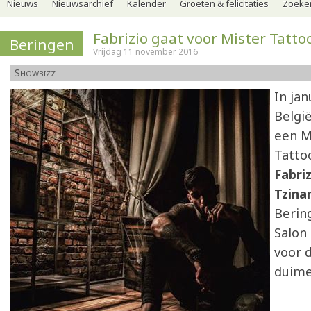
Nieuws
Nieuwsarchief
Kalender
Groeten & felicitaties
Zoeker
Fabrizio gaat voor Mister Tatto
Beringen
Vrijdag 11 november 2016
Showbizz
In jan
Belgi
een M
Tatto
Fabri
Tzina
Berin
Salon
voor d
duime