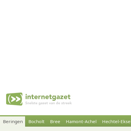
Beringen
Bocholt
Bree
Hamont-Achel
Hechtel-Ekse