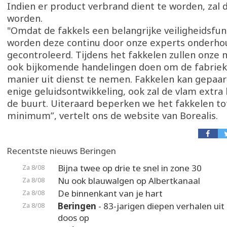
Indien er product verbrand dient te worden, zal 
worden.
"Omdat de fakkels een belangrijke veiligheidsfu
worden deze continu door onze experts onderho
gecontroleerd. Tijdens het fakkelen zullen onz
ook bijkomende handelingen doen om de fabriek 
manier uit dienst te nemen. Fakkelen kan gepaa
enige geluidsontwikkeling, ook zal de vlam extra 
de buurt. Uiteraard beperken we het fakkelen to
minimum”, vertelt ons de website van Borealis.
Recentste nieuws Beringen
Bijna twee op drie te snel in zone 30
Za 8/08
Nu ook blauwalgen op Albertkanaal
Za 8/08
De binnenkant van je hart
Za 8/08
Beringen
- 83-jarigen diepen verhalen uit
Za 8/08
doos op