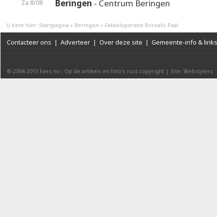
Beringen
- Centrum Beringen
Za 8/08
U bent hier:
Startpagina
»
Beringen
»
Fakkeloperatie Borealis Paal
Contacteer ons
|
Adverteer
|
Over deze site
|
Gemeente-info & link
© 2004-2013
Faes nv
-
Op de artikels en foto’s rust copyright
|
Site: Webstylers