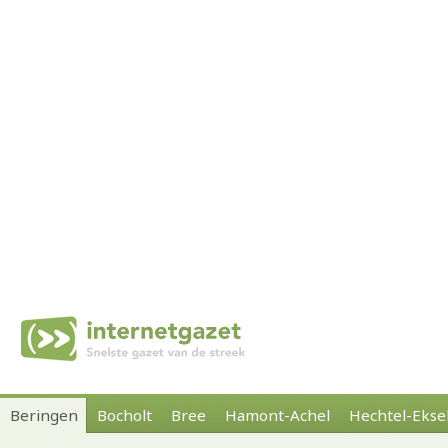
Beringen
Bocholt
Bree
Hamont-Achel
Hechtel-Ekse