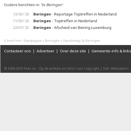
Oudere berichten in
'5x Beringen'
13/05/'26
Beringen
- Reportage Toptreffen in Nederland
11/05/'26
Beringen
- Toptreffen in Nederland
22/07/'25
Beringen
- Afscheid van Biering Luxemburg
U bent hier:
Startpagina
»
Beringen
»
Familiedag 5x Beringen
Contacteer ons
|
Adverteer
|
Over deze site
|
Gemeente-info & link
© 2004-2013
Faes nv
-
Op de artikels en foto’s rust copyright
|
Site: Webstylers