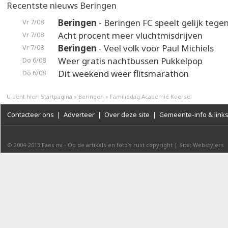
Recentste nieuws Beringen
Beringen
- Beringen FC speelt gelijk teg
Vr 7/08
Acht procent meer vluchtmisdrijven
Vr 7/08
Beringen
- Veel volk voor Paul Michiels
Vr 7/08
Weer gratis nachtbussen Pukkelpop
Do 6/08
Dit weekend weer flitsmarathon
Do 6/08
U bent hier:
Startpagina
»
Beringen
»
Familiedag Academie Koersel
Contacteer ons
|
Adverteer
|
Over deze site
|
Gemeente-info & link
© 2004-2013
Faes nv
-
Op de artikels en foto’s rust copyright
|
Site: Webstylers