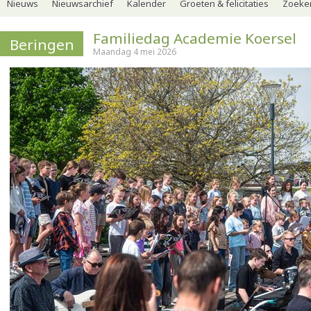
Nieuws
Nieuwsarchief
Kalender
Groeten & felicitaties
Zoeker
Familiedag Academie Koersel
Beringen
Maandag 4 mei 2026