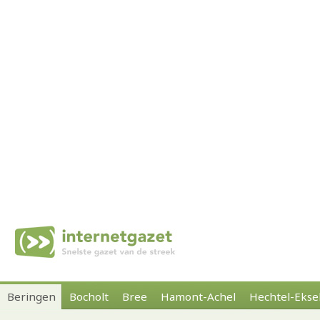
Beringen
Bocholt
Bree
Hamont-Achel
Hechtel-Ekse