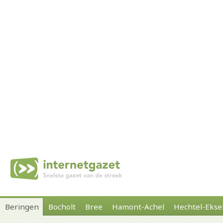
Beringen
Bocholt
Bree
Hamont-Achel
Hechtel-Ekse