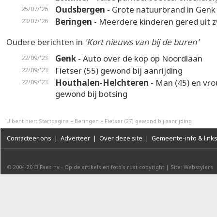
Oudsbergen
- Grote natuurbrand in Genk
25/07/'26
Beringen
- Meerdere kinderen gered uit
23/07/'26
Oudere berichten in
'Kort nieuws van bij de buren'
Genk
- Auto over de kop op Noordlaan
22/09/'23
Fietser (55) gewond bij aanrijding
22/09/'23
Houthalen-Helchteren
- Man (45) en vro
22/09/'23
gewond bij botsing
U bent hier:
Startpagina
»
Beringen
»
Fietser (27) gewond bij aanrijding
Contacteer ons
|
Adverteer
|
Over deze site
|
Gemeente-info & link
© 2004-2013
Faes nv
-
Op de artikels en foto’s rust copyright
|
Site: Webstylers