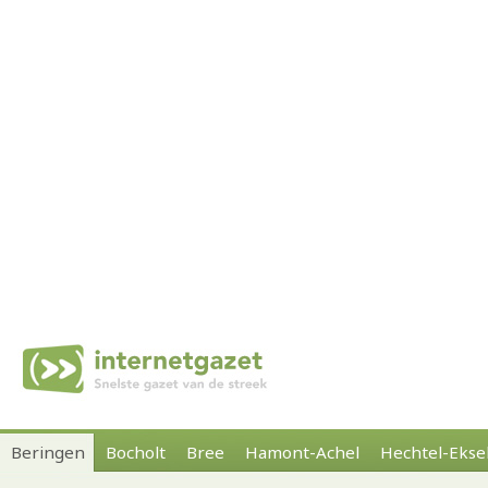
Beringen
Bocholt
Bree
Hamont-Achel
Hechtel-Ekse