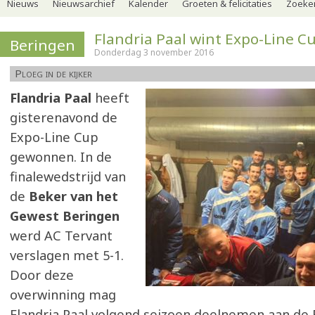
Nieuws
Nieuwsarchief
Kalender
Groeten & felicitaties
Zoeker
Flandria Paal wint Expo-Line C
Beringen
Donderdag 3 november 2016
Ploeg in de kijker
Flandria Paal
heeft
gisterenavond de
Expo-Line Cup
gewonnen. In de
finalewedstrijd van
de
Beker van het
Gewest Beringen
werd AC Tervant
verslagen met 5-1.
Door deze
overwinning mag
Flandria Paal volgend seizoen deelnemen aan de 