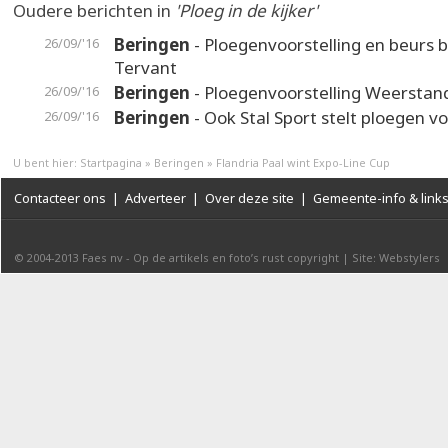
Oudere berichten in
'Ploeg in de kijker'
Beringen
- Ploegenvoorstelling en beurs b
26/09/'16
Tervant
Beringen
- Ploegenvoorstelling Weerstan
26/09/'16
Beringen
- Ook Stal Sport stelt ploegen v
26/09/'16
U bent hier:
Startpagina
»
Beringen
»
Flandria Paal wint Expo-Line Cup
Contacteer ons
|
Adverteer
|
Over deze site
|
Gemeente-info & link
© 2004-2013
Faes nv
-
Op de artikels en foto’s rust copyright
|
Site: Webstylers