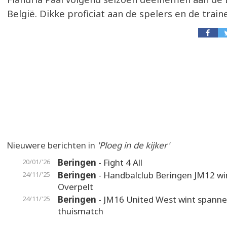
België. Dikke proficiat aan de spelers en de traine
Nieuwere berichten in
'Ploeg in de kijker'
Beringen
- Fight 4 All
20/01/'26
Beringen
- Handbalclub Beringen JM12 wi
24/11/'25
Overpelt
Beringen
- JM16 United West wint spann
24/11/'25
thuismatch