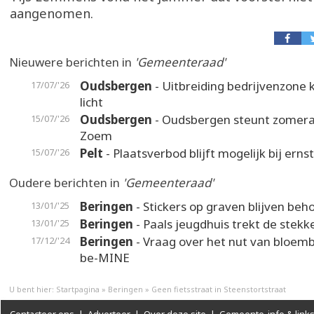
aangenomen.
Nieuwere berichten in
'Gemeenteraad'
Oudsbergen
- Uitbreiding bedrijvenzone k
17/07/'26
licht
Oudsbergen
- Oudsbergen steunt zomer
15/07/'26
Zoem
Pelt
- Plaatsverbod blijft mogelijk bij erns
15/07/'26
Oudere berichten in
'Gemeenteraad'
Beringen
- Stickers op graven blijven be
13/01/'25
Beringen
- Paals jeugdhuis trekt de stekke
13/01/'25
Beringen
- Vraag over het nut van bloem
17/12/'24
be-MINE
U bent hier:
Startpagina
»
Beringen
»
Geen fietsstraat in Steenstortstraat