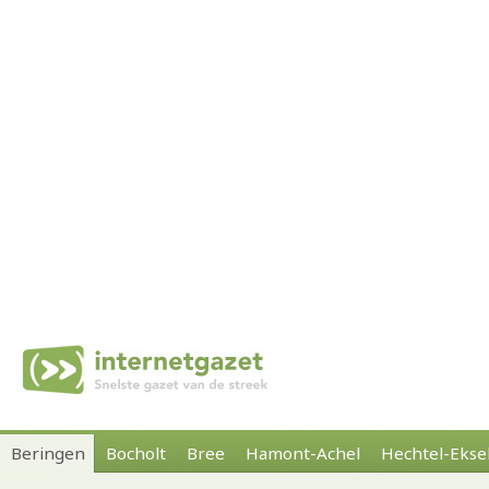
Beringen
Bocholt
Bree
Hamont-Achel
Hechtel-Ekse