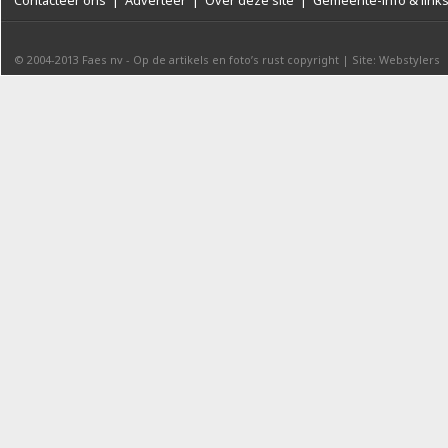
Contacteer ons
|
Adverteer
|
Over deze site
|
Gemeente-info & link
© 2004-2013
Faes nv
-
Op de artikels en foto’s rust copyright
|
Site: Webstylers