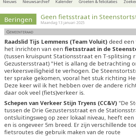
Nieuws
Nieuwsarchief
Kalender
Groeten & felicitaties
Zoeker
Geen fietsstraat in Steenstorts
Beringen
Maandag 13 januari 2025
Gemeenteraad
Raadslid Tijs Lemmens (Team Voluit)
deed een 
het inrichten van een
fietsstraat in de Steenst
(tussen kruispunt Stationsstraat en T-splitsing r
Gezustersstraat) "Het is allang de betrachting 
verkeersveiligheid te verhogen. De Steenstortstr
ter sprake gekomen, vooral het stuk richting He
Deze keer wil ik het hebben over de andere ric
daar ook veel (fiets)verkeer is.
Schepen van Verkeer Stijn Tryens (CC&V)
"De St
tussen de Drie Gezustersstraat en de Stationsstr
ontsluitingsweg op zeer lokaal niveau, heeft een
en is ongeveer 5m breed. Er zijn verschillende to
fietsroutes die gebruik maken van de route